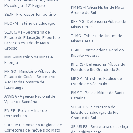
CRP SC - Conselho Regional de
Psicologia - 12ª Região
PM MS - Polícia Militar de Mato
Grosso do Sul
SEDF - Professor Temporário
DPE MG - Defensoria Pública de
MEC - Ministério da Educação
Minas Gerais
SEDUC/MT - Secretaria de
TJ MG - Tribunal de Justiça de
Estado de Educação, Esporte e
Minas Gerais
Lazer do estado de Mato
Grosso
CGDF - Controladoria Geral do
Distrito Federal
MME - Ministério de Minas e
Energia
DPE RS - Defensoria Pública do
Estado do Rio Grande do Sul
MP GO - Ministério Público do
Estado de Goiás - Secretário
MP SP - Ministério Público do
Auxiliar da Comarca de
Estado de São Paulo
Itapuranga
PM SC - Polícia Militar de Santa
ANVISA - Agência Nacional de
Catarina
Vigilância Sanitária
SEDUC RS - Secretaria de
PM PE - Polícia Militar de
Estado da Educação do Rio
Pernambuco
Grande do Sul
CRECI MT - Conselho Regional de
SEJUS ES - Secretaria da Justiça
Corretores de Imóveis do Mato
do Espírito Santo