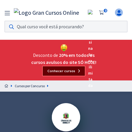
0
Assinatura Ilimitada 11
Acesso a todos os cursos. Teste grátis por 7 dias!
Assinatura OAB Até Passar
Acesso ilimitado a toda preparação para o Exame da
Desconto de
20% em todos os
Ordem, até você passar!
cursos avulsos do site SÓ HOJE!
Conhecer cursos
Residências Multiprofissionais
Preparação completa e intensiva para as principais
Cursos por Concurso
residências em saúde do Brasil
Concursos
Assinatura Ilimitada
Cursos 20% OFF