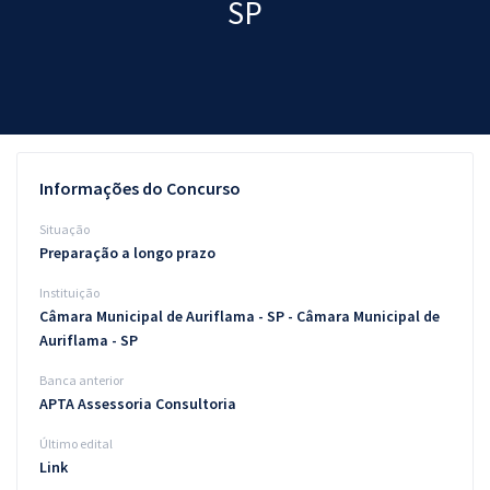
SP
Pós
Graduação
OAB
Mentorias
Informações do Concurso
Questões grátis
Situação
Preparação a longo prazo
Conteúdo gratuito
Instituição
Blog
Câmara Municipal de Auriflama - SP - Câmara Municipal de
Auriflama - SP
Aprovados
Banca anterior
APTA Assessoria Consultoria
Atendimento
Último edital
Link