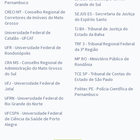
Pernambuco
Grande do Sul
CRECI MT - Conselho Regional de
SEJUS ES - Secretaria da Justiça
Corretores de Imóveis do Mato
do Espírito Santo
Grosso
TJ BA - Tribunal de Justiça do
Universidade Federal de
Estado da Bahia
Catalão - UFCAT
TRF 3 - Tribunal Regional Federal
UFR - Universidade Federal de
da 3ª Região
Rondonópolis
MP RO - Ministério Público de
CRA MS - Conselho Regional de
Rondônia
Administração do Mato Grosso
do Sul
TCE SP - Tribunal de Contas do
Estado de São Paulo
UFJ - Universidade Federal de
Jataí
Politec PE - Polícia Científica de
Pernambuco
UFRN - Universidade Federal do
Rio Grande do Norte
UFCSPA - Universidade Federal
de Ciência da Saúde de Porto
Alegre