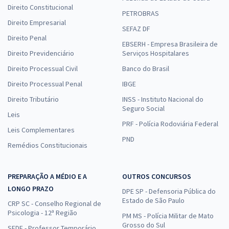
Direito Constitucional
PETROBRAS
Direito Empresarial
SEFAZ DF
Direito Penal
EBSERH - Empresa Brasileira de
Direito Previdenciário
Serviços Hospitalares
Direito Processual Civil
Banco do Brasil
Direito Processual Penal
IBGE
Direito Tributário
INSS - Instituto Nacional do
Seguro Social
Leis
PRF - Polícia Rodoviária Federal
Leis Complementares
PND
Remédios Constitucionais
PREPARAÇÃO A MÉDIO E A
OUTROS CONCURSOS
LONGO PRAZO
DPE SP - Defensoria Pública do
Estado de São Paulo
CRP SC - Conselho Regional de
Psicologia - 12ª Região
PM MS - Polícia Militar de Mato
Grosso do Sul
SEDF - Professor Temporário