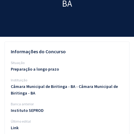
BA
Pós
Graduação
OAB
Mentorias
Informações do Concurso
Questões grátis
Situação
Preparação a longo prazo
Conteúdo gratuito
Instituição
Blog
Câmara Municipal de Biritinga - BA - Câmara Municipal de
Biritinga - BA
Aprovados
Banca anterior
Instituto SEPROD
Atendimento
Último edital
Link