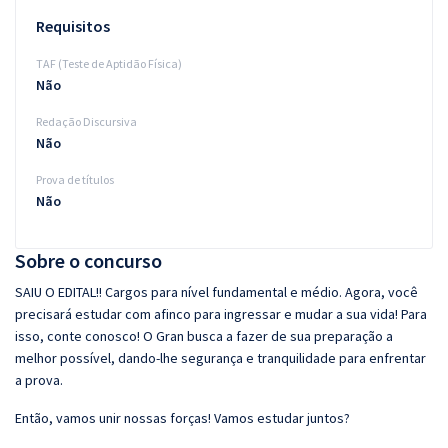
Requisitos
TAF (Teste de Aptidão Física)
Não
Redação Discursiva
Não
Prova de títulos
Não
Sobre o concurso
SAIU O EDITAL!! Cargos para nível fundamental e médio. Agora, você
precisará estudar com afinco para ingressar e mudar a sua vida! Para
isso, conte conosco! O Gran busca a fazer de sua preparação a
melhor possível, dando-lhe segurança e tranquilidade para enfrentar
a prova.
Então, vamos unir nossas forças! Vamos estudar juntos?