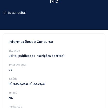
MS
Pós
Baixar edital
Graduação
OAB
Mentorias
Informações do Concurso
Questões grátis
Situação
Edital publicado (Inscrições abertas)
Conteúdo gratuito
Total de vagas
Blog
09
Aprovados
Salário
R$ 6.922,24 a R$ 2.576,33
Atendimento
Estado
MS
Instituição