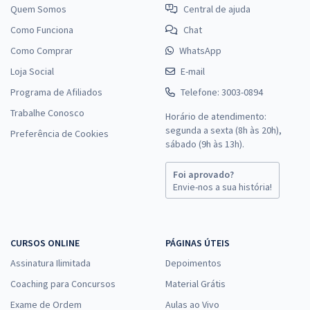
Quem Somos
Central de ajuda
Como Funciona
Chat
Como Comprar
WhatsApp
Loja Social
E-mail
Programa de Afiliados
Telefone: 3003-0894
Trabalhe Conosco
Horário de atendimento:
segunda a sexta (8h às 20h),
Preferência de Cookies
sábado (9h às 13h).
Foi aprovado?
Envie-nos a sua história!
CURSOS ONLINE
PÁGINAS ÚTEIS
Assinatura Ilimitada
Depoimentos
Coaching para Concursos
Material Grátis
Exame de Ordem
Aulas ao Vivo