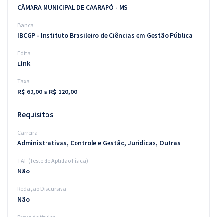
CÂMARA MUNICIPAL DE CAARAPÓ - MS
Banca
IBCGP - Instituto Brasileiro de Ciências em Gestão Pública
Edital
Link
Taxa
R$ 60,00 a R$ 120,00
Requisitos
Carreira
Administrativas, Controle e Gestão, Jurídicas, Outras
TAF (Teste de Aptidão Física)
Não
Redação Discursiva
Não
Prova de títulos