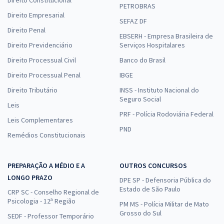
Direito Constitucional
PETROBRAS
Direito Empresarial
SEFAZ DF
Direito Penal
EBSERH - Empresa Brasileira de
Direito Previdenciário
Serviços Hospitalares
Direito Processual Civil
Banco do Brasil
Direito Processual Penal
IBGE
Direito Tributário
INSS - Instituto Nacional do
Seguro Social
Leis
PRF - Polícia Rodoviária Federal
Leis Complementares
PND
Remédios Constitucionais
PREPARAÇÃO A MÉDIO E A
OUTROS CONCURSOS
LONGO PRAZO
DPE SP - Defensoria Pública do
Estado de São Paulo
CRP SC - Conselho Regional de
Psicologia - 12ª Região
PM MS - Polícia Militar de Mato
Grosso do Sul
SEDF - Professor Temporário