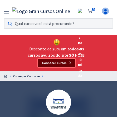
0
Assinatura Ilimitada 11
Acesso a todos os cursos. Teste grátis por 7 dias!
Assinatura OAB Até Passar
Acesso ilimitado a toda preparação para o Exame da
Desconto de
20% em todos os
Ordem, até você passar!
cursos avulsos do site SÓ HOJE!
Conhecer cursos
Residências Multiprofissionais
Preparação completa e intensiva para as principais
Cursos por Concurso
residências em saúde do Brasil
Concursos
Assinatura Ilimitada
Cursos 20% OFF