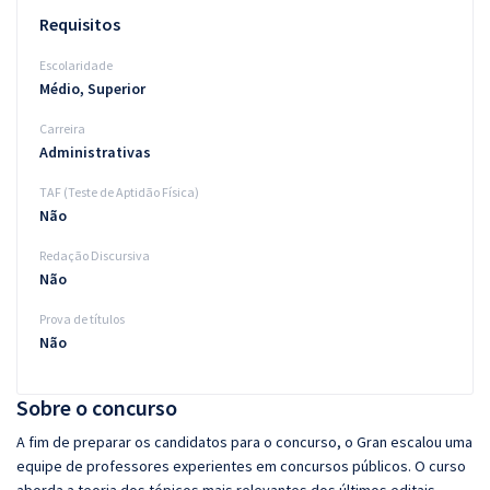
Requisitos
Escolaridade
Médio, Superior
Carreira
Administrativas
TAF (Teste de Aptidão Física)
Não
Redação Discursiva
Não
Prova de títulos
Não
Sobre o concurso
A fim de preparar os candidatos para o concurso, o Gran escalou uma
equipe de professores experientes em concursos públicos. O curso