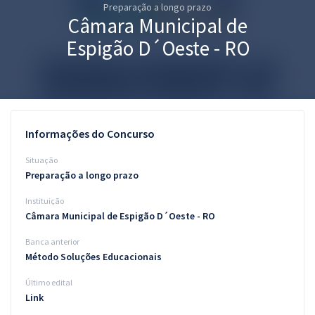
Preparação a longo prazo
Pós
Câmara Municipal de
Graduação
Espigão D´Oeste - RO
OAB
Mentorias
Informações do Concurso
Questões grátis
Situação
Conteúdo gratuito
Preparação a longo prazo
Instituição
Blog
Câmara Municipal de Espigão D´Oeste - RO
Aprovados
Banca anterior
Método Soluções Educacionais
Atendimento
Último edital
Link