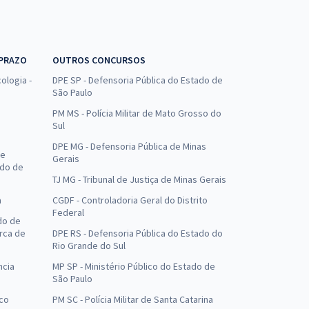
 PRAZO
OUTROS CONCURSOS
ologia -
DPE SP - Defensoria Pública do Estado de
São Paulo
PM MS - Polícia Militar de Mato Grosso do
Sul
DPE MG - Defensoria Pública de Minas
de
Gerais
ado de
TJ MG - Tribunal de Justiça de Minas Gerais
a
CGDF - Controladoria Geral do Distrito
Federal
do de
arca de
DPE RS - Defensoria Pública do Estado do
Rio Grande do Sul
ncia
MP SP - Ministério Público do Estado de
São Paulo
uco
PM SC - Polícia Militar de Santa Catarina