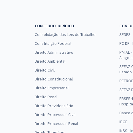
CONTEÚDO JURÍDICO
CONCU
Consolidação das Leis do Trabalho
SEDES
Constituição Federal
PC DF -
Direito Administrativo
PM AL - 
Alagoa
Direito Ambiental
SEFAZ C
Direito Civil
Estado
Direito Constitucional
PETRO
Direito Empresarial
SEFAZ 
Direito Penal
EBSERH 
Hospita
Direito Previdenciário
Banco d
Direito Processual Civil
IBGE
Direito Processual Penal
INSS - 
Direito Tributário