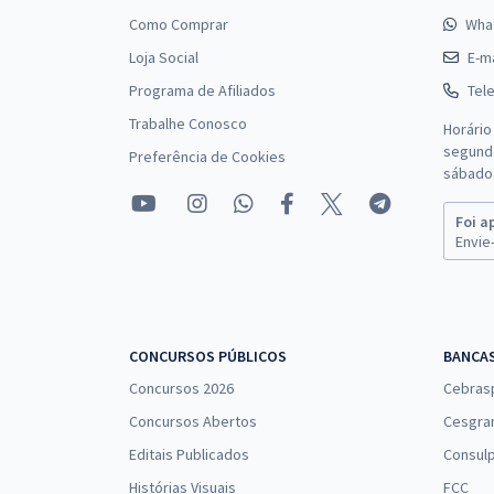
Como Comprar
Wha
Loja Social
E-ma
Programa de Afiliados
Tel
Trabalhe Conosco
Horário
segunda
Preferência de Cookies
sábado 
Foi a
Envie-
CONCURSOS PÚBLICOS
BANCA
Concursos 2026
Cebras
Concursos Abertos
Cesgra
Editais Publicados
Consulp
Histórias Visuais
FCC