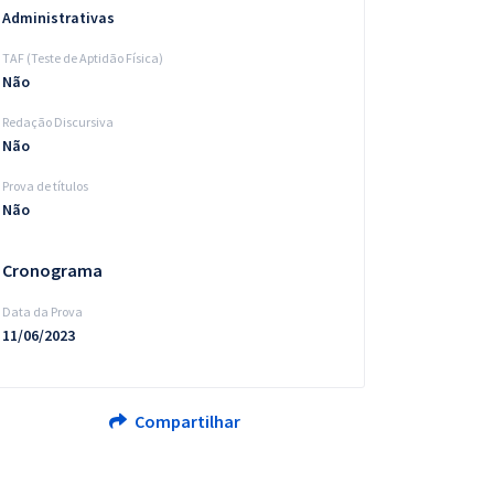
Administrativas
TAF (Teste de Aptidão Física)
Não
Redação Discursiva
Não
Prova de títulos
Não
Cronograma
Data da Prova
11/06/2023
Compartilhar