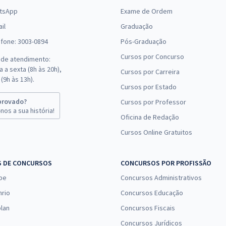
tsApp
Exame de Ordem
il
Graduação
efone: 3003-0894
Pós-Graduação
Cursos por Concurso
 de atendimento:
 a sexta (8h às 20h),
Cursos por Carreira
(9h às 13h).
Cursos por Estado
provado?
Cursos por Professor
nos a sua história!
Oficina de Redação
Cursos Online Gratuitos
S DE CONCURSOS
CONCURSOS POR PROFISSÃO
pe
Concursos Administrativos
nrio
Concursos Educação
lan
Concursos Fiscais
Concursos Jurídicos