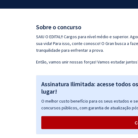
Pós
Graduação
Sobre o concurso
OAB
SAIU O EDITAL!! Cargos para nível médio e superior. Ag
sua vida! Para isso, conte conosco! O Gran busca a faz
Mentorias
tranquilidade para enfrentar a prova.
Então, vamos unir nossas forças! Vamos estudar juntos
Questões grátis
Conteúdo gratuito
Assinatura Ilimitada: acesse todos o
Blog
lugar!
Aprovados
O melhor custo benefício para os seus estudos e seu
concursos públicos, com garantia de atualização pós
Atendimento
C