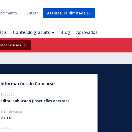
Assinatura
Ilimitada
11
endimento
Entrar
átis
Conteúdo gratuito
Blog
Aprovados
hecer cursos
Informações do Concurso
Situação
Edital publicado (Inscrições abertas)
Total de vagas
2 + CR
Salário