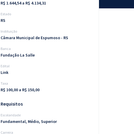
R$ 1.644,54 a R$ 4.134,31
Estado
RS
Instituição
Câmara Municipal de Espumoso - RS
Banca
Fundação La Salle
Edital
Link
Taxa
R$ 100,00 a R$ 150,00
Requisitos
Escolaridade
Fundamental, Médio, Superior
Carreira