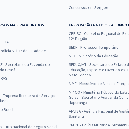
Concursos em Sergipe
RSOS MAIS PROCURADOS
PREPARAÇÃO A MÉDIO E A LONGO
CRP SC - Conselho Regional de Psic
12ª Região
 DELTA
SEDF - Professor Temporário
Polícia Militar do Estado de
s
MEC - Ministério da Educação
E - Secretaria da Fazenda do
SEDUC/MT - Secretaria de Estado 
 do Ceará
Educação, Esporte e Lazer do est
Mato Grosso
BRAS
MME - Ministério de Minas e Energi
DF
MP GO - Ministério Público do Esta
- Empresa Brasileira de Serviços
Goiás - Secretário Auxiliar da Com
lares
Itapuranga
o Brasil
ANVISA - Agência Nacional de Vigilâ
Sanitária
PM PE - Polícia Militar de Pernamb
Instituto Nacional do Seguro Social