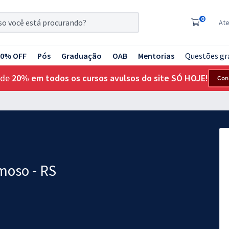
0
At
20% OFF
Pós
Graduação
OAB
Mentorias
Questões gr
 de
20% em todos os cursos avulsos do site SÓ HOJE!
Con
moso - RS