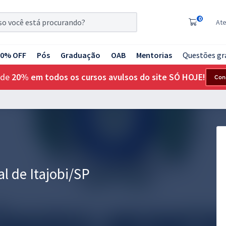
0
At
20% OFF
Pós
Graduação
OAB
Mentorias
Questões gr
 de
20% em todos os cursos avulsos do site SÓ HOJE!
Con
l de Itajobi/SP