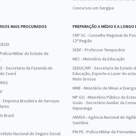
Concursos em Sergipe
RSOS MAIS PROCURADOS
PREPARAÇÃO A MÉDIO E A LONGO
CRP SC - Conselho Regional de Psic
12ª Região
 DELTA
SEDF - Professor Temporário
Polícia Militar do Estado de
s
MEC - Ministério da Educação
E - Secretaria da Fazenda do
SEDUC/MT - Secretaria de Estado 
 do Ceará
Educação, Esporte e Lazer do est
Mato Grosso
BRAS
MME - Ministério de Minas e Energi
DF
MP GO - Ministério Público do Esta
- Empresa Brasileira de Serviços
Goiás - Secretário Auxiliar da Com
lares
Itapuranga
o Brasil
ANVISA - Agência Nacional de Vigilâ
Sanitária
PM PE - Polícia Militar de Pernamb
Instituto Nacional do Seguro Social