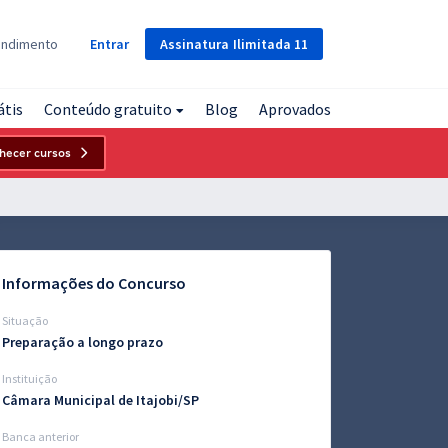
Assinatura
Ilimitada
11
endimento
Entrar
átis
Conteúdo gratuito
Blog
Aprovados
hecer cursos
Informações do Concurso
Situação
Preparação a longo prazo
Instituição
Câmara Municipal de Itajobi/SP
Banca anterior