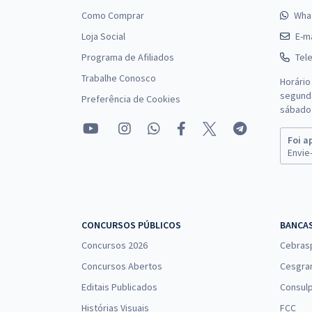
Como Comprar
Wha
Loja Social
E-ma
Programa de Afiliados
Tel
Trabalhe Conosco
Horário
segunda
Preferência de Cookies
sábado 
Foi a
Envie-
CONCURSOS PÚBLICOS
BANCA
Concursos 2026
Cebras
Concursos Abertos
Cesgra
Editais Publicados
Consulp
Histórias Visuais
FCC