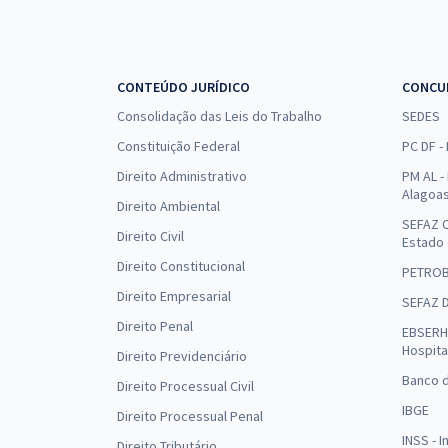
CONTEÚDO JURÍDICO
CONCU
Consolidação das Leis do Trabalho
SEDES
Constituição Federal
PC DF -
Direito Administrativo
PM AL - 
Alagoa
Direito Ambiental
SEFAZ C
Direito Civil
Estado
Direito Constitucional
PETRO
Direito Empresarial
SEFAZ 
Direito Penal
EBSERH 
Hospita
Direito Previdenciário
Banco d
Direito Processual Civil
IBGE
Direito Processual Penal
INSS - 
Direito Tributário