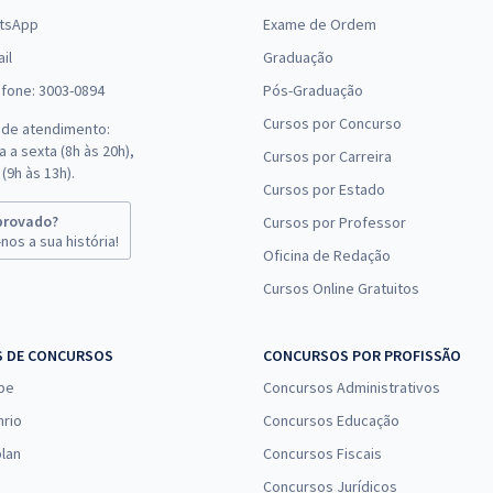
tsApp
Exame de Ordem
il
Graduação
efone: 3003-0894
Pós-Graduação
Cursos por Concurso
 de atendimento:
 a sexta (8h às 20h),
Cursos por Carreira
(9h às 13h).
Cursos por Estado
provado?
Cursos por Professor
nos a sua história!
Oficina de Redação
Cursos Online Gratuitos
S DE CONCURSOS
CONCURSOS POR PROFISSÃO
pe
Concursos Administrativos
nrio
Concursos Educação
lan
Concursos Fiscais
Concursos Jurídicos