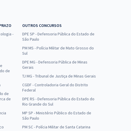
 PRAZO
OUTROS CONCURSOS
ologia -
DPE SP - Defensoria Pública do Estado de
São Paulo
PM MS - Polícia Militar de Mato Grosso do
Sul
DPE MG - Defensoria Pública de Minas
de
Gerais
ado de
TJ MG - Tribunal de Justiça de Minas Gerais
a
CGDF - Controladoria Geral do Distrito
Federal
do de
arca de
DPE RS - Defensoria Pública do Estado do
Rio Grande do Sul
ncia
MP SP - Ministério Público do Estado de
São Paulo
uco
PM SC - Polícia Militar de Santa Catarina