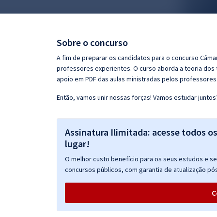
Pós
Graduação
Sobre o concurso
OAB
A fim de preparar os candidatos para o concurso Câmar
professores experientes. O curso aborda a teoria dos 
Mentorias
apoio em PDF das aulas ministradas pelos professores
Então, vamos unir nossas forças! Vamos estudar juntos
Questões grátis
Conteúdo gratuito
Assinatura Ilimitada: acesse todos o
Blog
lugar!
Aprovados
O melhor custo benefício para os seus estudos e seu
concursos públicos, com garantia de atualização pós
Atendimento
C