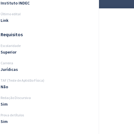
Instituto INDEC
Último edital
Link
Requisitos
Escolaridade
Superior
Carreira
Jurídicas
TAF (Teste de Aptidão Física)
Não
Redação Discursiva
Sim
Prova de títulos
Sim