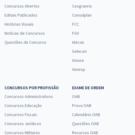
Concursos Abertos
Cesgranrio
Editais Publicados
Consulplan
Histórias Visuais
FCC
Notícias de Concursos
FGV
Questões de Concurso
Idecan
Selecon
Uniase
Vunesp
CONCURSOS POR PROFISSÃO
EXAME DE ORDEM
Concursos Administrativos
OAB
Concursos Educação
Prova OAB
Concursos Fiscais
Calendário OAB
Concursos Jurídicos
Questões OAB
Concursos Militares
Recursos OAB