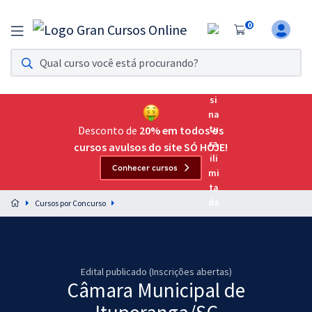
0
Assinatura Ilimitada 11
Acesso a todos os cursos. Teste grátis por 7 dias!
Assinatura OAB Até Passar
Acesso ilimitado a toda preparação para o Exame da
Desconto de
20% em todos os
Ordem, até você passar!
cursos avulsos do site SÓ HOJE!
Conhecer cursos
Residências Multiprofissionais
Preparação completa e intensiva para as principais
Cursos por Concurso
residências em saúde do Brasil
Concursos
Assinatura Ilimitada
Edital publicado (Inscrições abertas)
Câmara Municipal de
Cursos 20% OFF