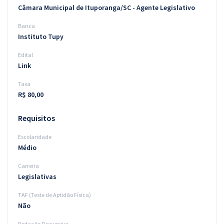
Câmara Municipal de Ituporanga/SC - Agente Legislativo
Banca
Instituto Tupy
Edital
Link
Taxa
R$ 80,00
Requisitos
Escolaridade
Médio
Carreira
Legislativas
TAF (Teste de Aptidão Física)
Não
Redação Discursiva