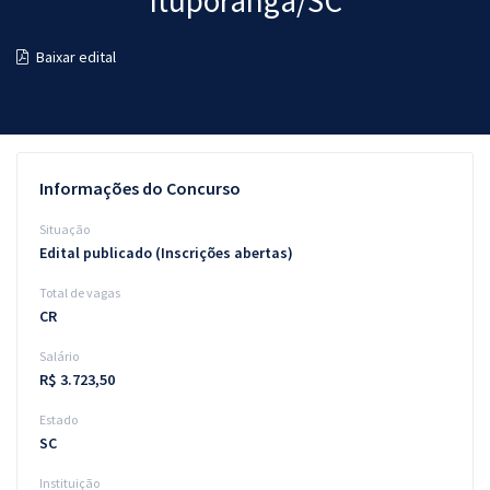
Ituporanga/SC
Pós
Baixar edital
Graduação
OAB
Mentorias
Informações do Concurso
Questões grátis
Situação
Edital publicado (Inscrições abertas)
Conteúdo gratuito
Total de vagas
Blog
CR
Aprovados
Salário
R$ 3.723,50
Atendimento
Estado
SC
Instituição