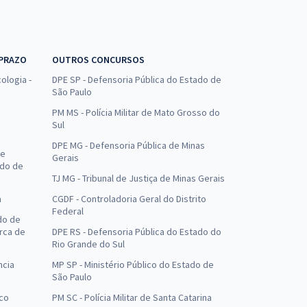
 PRAZO
OUTROS CONCURSOS
ologia -
DPE SP - Defensoria Pública do Estado de
São Paulo
PM MS - Polícia Militar de Mato Grosso do
Sul
DPE MG - Defensoria Pública de Minas
de
Gerais
ado de
TJ MG - Tribunal de Justiça de Minas Gerais
a
CGDF - Controladoria Geral do Distrito
Federal
do de
arca de
DPE RS - Defensoria Pública do Estado do
Rio Grande do Sul
ncia
MP SP - Ministério Público do Estado de
São Paulo
uco
PM SC - Polícia Militar de Santa Catarina