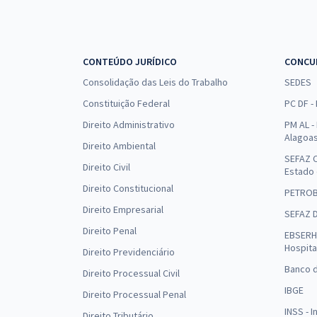
CONTEÚDO JURÍDICO
CONCU
Consolidação das Leis do Trabalho
SEDES
Constituição Federal
PC DF -
Direito Administrativo
PM AL - 
Alagoa
Direito Ambiental
SEFAZ C
Direito Civil
Estado
Direito Constitucional
PETRO
Direito Empresarial
SEFAZ 
Direito Penal
EBSERH 
Hospita
Direito Previdenciário
Banco d
Direito Processual Civil
IBGE
Direito Processual Penal
INSS - 
Direito Tributário