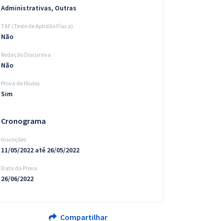
Administrativas, Outras
TAF (Teste de Aptidão Física)
Não
Redação Discursiva
Não
Prova de títulos
Sim
Cronograma
Inscrições
11/05/2022 até 26/05/2022
Data da Prova
26/06/2022
Compartilhar