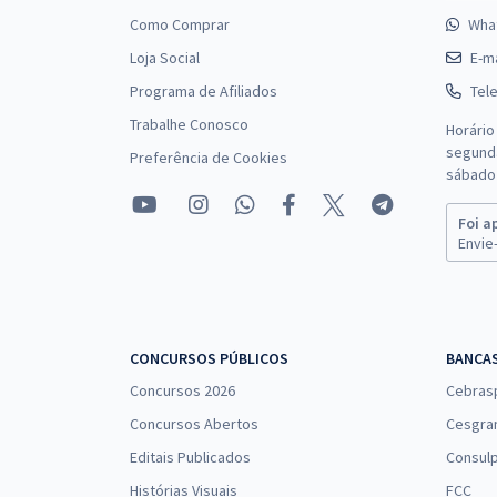
Como Comprar
Wha
Loja Social
E-ma
Programa de Afiliados
Tel
Trabalhe Conosco
Horário
segunda
Preferência de Cookies
sábado 
Foi a
Envie-
CONCURSOS PÚBLICOS
BANCA
Concursos 2026
Cebras
Concursos Abertos
Cesgra
Editais Publicados
Consulp
Histórias Visuais
FCC