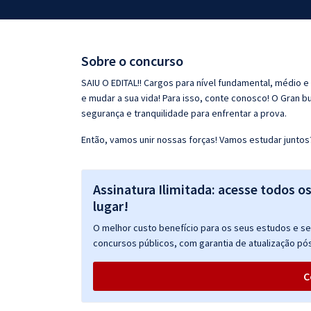
Pós
Graduação
Sobre o concurso
OAB
SAIU O EDITAL!! Cargos para nível fundamental, médio e
e mudar a sua vida! Para isso, conte conosco! O Gran b
Mentorias
segurança e tranquilidade para enfrentar a prova.
Então, vamos unir nossas forças! Vamos estudar juntos
Questões grátis
Conteúdo gratuito
Assinatura Ilimitada: acesse todos o
Blog
lugar!
Aprovados
O melhor custo benefício para os seus estudos e seu
concursos públicos, com garantia de atualização pós
Atendimento
C