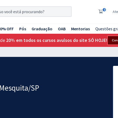
0
At
20% OFF
Pós
Graduação
OAB
Mentorias
Questões gr
 de
20% em todos os cursos avulsos do site SÓ HOJE!
Con
 Mesquita/SP