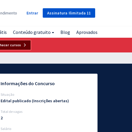
Assinatura
Ilimitada
11
endimento
Entrar
átis
Conteúdo gratuito
Blog
Aprovados
hecer cursos
Informações do Concurso
Situação
Edital publicado (Inscrições abertas)
Total de vagas
2
Salário