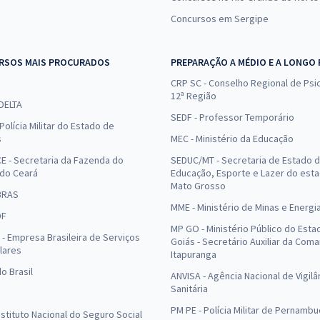
Concursos em Sergipe
RSOS MAIS PROCURADOS
PREPARAÇÃO A MÉDIO E A LONGO
CRP SC - Conselho Regional de Psic
12ª Região
 DELTA
SEDF - Professor Temporário
Polícia Militar do Estado de
s
MEC - Ministério da Educação
E - Secretaria da Fazenda do
SEDUC/MT - Secretaria de Estado 
 do Ceará
Educação, Esporte e Lazer do est
Mato Grosso
BRAS
MME - Ministério de Minas e Energi
DF
MP GO - Ministério Público do Esta
- Empresa Brasileira de Serviços
Goiás - Secretário Auxiliar da Com
lares
Itapuranga
o Brasil
ANVISA - Agência Nacional de Vigilâ
Sanitária
PM PE - Polícia Militar de Pernamb
Instituto Nacional do Seguro Social