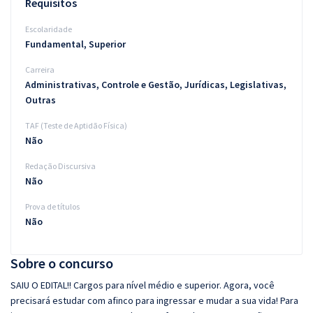
Requisitos
Escolaridade
Fundamental, Superior
Carreira
Administrativas, Controle e Gestão, Jurídicas, Legislativas,
Outras
TAF (Teste de Aptidão Física)
Não
Redação Discursiva
Não
Prova de títulos
Não
Sobre o concurso
SAIU O EDITAL!! Cargos para nível médio e superior. Agora, você
precisará estudar com afinco para ingressar e mudar a sua vida! Para