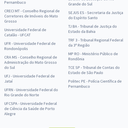
Pernambuco
Grande do Sul
CRECI MT - Conselho Regional de
SEJUS ES - Secretaria da Justiça
Corretores de Imóveis do Mato
do Espírito Santo
Grosso
TJ BA - Tribunal de Justiça do
Universidade Federal de
Estado da Bahia
Catalão - UFCAT
TRF 3 - Tribunal Regional Federal
UFR - Universidade Federal de
da 3ª Região
Rondonópolis
MP RO - Ministério Público de
CRA MS - Conselho Regional de
Rondônia
Administração do Mato Grosso
do Sul
TCE SP - Tribunal de Contas do
Estado de São Paulo
UFJ - Universidade Federal de
Jataí
Politec PE - Polícia Científica de
Pernambuco
UFRN - Universidade Federal do
Rio Grande do Norte
UFCSPA - Universidade Federal
de Ciência da Saúde de Porto
Alegre