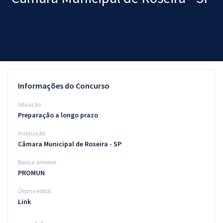
Pós
Graduação
OAB
Mentorias
Informações do Concurso
Questões grátis
Situação
Preparação a longo prazo
Conteúdo gratuito
Instituição
Blog
Câmara Municipal de Roseira - SP
Aprovados
Banca anterior
PROMUN
Atendimento
Último edital
Link