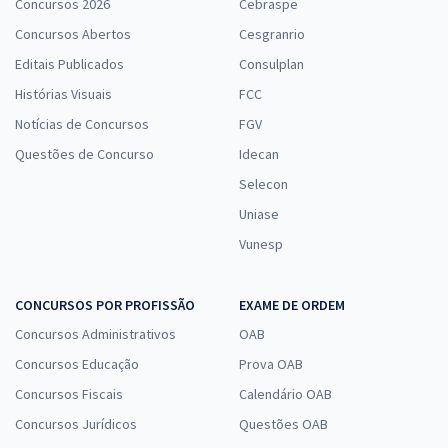
Concursos 2026
Cebraspe
Concursos Abertos
Cesgranrio
Editais Publicados
Consulplan
Histórias Visuais
FCC
Notícias de Concursos
FGV
Questões de Concurso
Idecan
Selecon
Uniase
Vunesp
CONCURSOS POR PROFISSÃO
EXAME DE ORDEM
Concursos Administrativos
OAB
Concursos Educação
Prova OAB
Concursos Fiscais
Calendário OAB
Concursos Jurídicos
Questões OAB