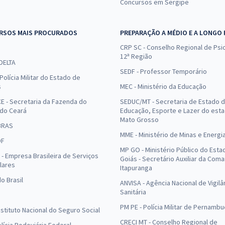
Concursos em Sergipe
RSOS MAIS PROCURADOS
PREPARAÇÃO A MÉDIO E A LONGO
CRP SC - Conselho Regional de Psic
12ª Região
 DELTA
SEDF - Professor Temporário
Polícia Militar do Estado de
s
MEC - Ministério da Educação
E - Secretaria da Fazenda do
SEDUC/MT - Secretaria de Estado 
 do Ceará
Educação, Esporte e Lazer do est
Mato Grosso
BRAS
MME - Ministério de Minas e Energi
DF
MP GO - Ministério Público do Esta
- Empresa Brasileira de Serviços
Goiás - Secretário Auxiliar da Com
lares
Itapuranga
o Brasil
ANVISA - Agência Nacional de Vigilâ
Sanitária
PM PE - Polícia Militar de Pernamb
Instituto Nacional do Seguro Social
CRECI MT - Conselho Regional de