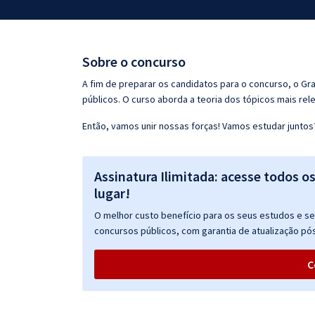
Pós
Graduação
Sobre o concurso
OAB
A fim de preparar os candidatos para o concurso, o G
públicos. O curso aborda a teoria dos tópicos mais rele
Mentorias
Então, vamos unir nossas forças! Vamos estudar juntos
Questões grátis
Assinatura Ilimitada: acesse todos o
Conteúdo gratuito
lugar!
Blog
O melhor custo benefício para os seus estudos e seu
Aprovados
concursos públicos, com garantia de atualização pós
C
Atendimento