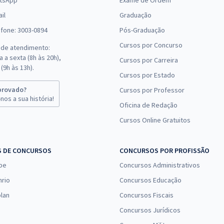
tsApp
Exame de Ordem
il
Graduação
efone: 3003-0894
Pós-Graduação
Cursos por Concurso
 de atendimento:
 a sexta (8h às 20h),
Cursos por Carreira
(9h às 13h).
Cursos por Estado
provado?
Cursos por Professor
nos a sua história!
Oficina de Redação
Cursos Online Gratuitos
S DE CONCURSOS
CONCURSOS POR PROFISSÃO
pe
Concursos Administrativos
nrio
Concursos Educação
lan
Concursos Fiscais
Concursos Jurídicos