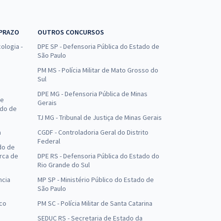
 PRAZO
OUTROS CONCURSOS
ologia -
DPE SP - Defensoria Pública do Estado de
São Paulo
PM MS - Polícia Militar de Mato Grosso do
Sul
DPE MG - Defensoria Pública de Minas
de
Gerais
ado de
TJ MG - Tribunal de Justiça de Minas Gerais
a
CGDF - Controladoria Geral do Distrito
Federal
do de
arca de
DPE RS - Defensoria Pública do Estado do
Rio Grande do Sul
ncia
MP SP - Ministério Público do Estado de
São Paulo
uco
PM SC - Polícia Militar de Santa Catarina
SEDUC RS - Secretaria de Estado da