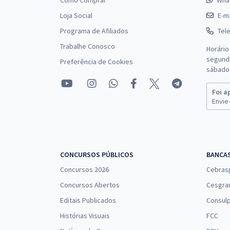
Como Comprar
Wha
Loja Social
E-ma
Programa de Afiliados
Tel
Trabalhe Conosco
Horário
segunda
Preferência de Cookies
sábado 
Foi a
Envie-
CONCURSOS PÚBLICOS
BANCA
Concursos 2026
Cebras
Concursos Abertos
Cesgra
Editais Publicados
Consulp
Histórias Visuais
FCC