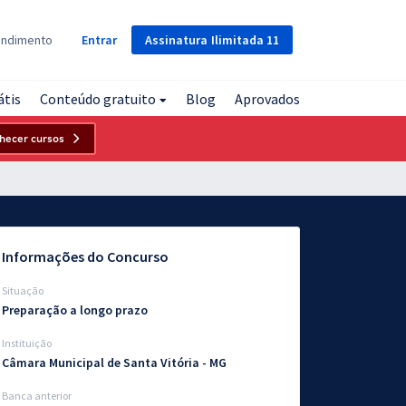
Assinatura
Ilimitada
11
endimento
Entrar
átis
Conteúdo gratuito
Blog
Aprovados
hecer cursos
Informações do Concurso
Situação
Preparação a longo prazo
Instituição
Câmara Municipal de Santa Vitória - MG
Banca anterior