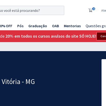
0
At
20% OFF
Pós
Graduação
OAB
Mentorias
Questões gr
 de
20% em todos os cursos avulsos do site SÓ HOJE!
Con
Vitória - MG