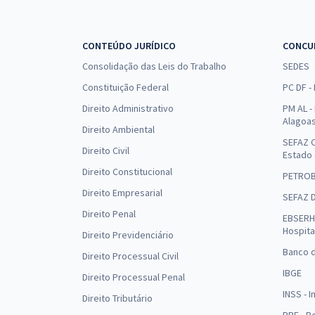
CONTEÚDO JURÍDICO
CONCU
Consolidação das Leis do Trabalho
SEDES
Constituição Federal
PC DF -
Direito Administrativo
PM AL - 
Alagoa
Direito Ambiental
SEFAZ C
Direito Civil
Estado
Direito Constitucional
PETRO
Direito Empresarial
SEFAZ 
Direito Penal
EBSERH 
Hospita
Direito Previdenciário
Banco d
Direito Processual Civil
IBGE
Direito Processual Penal
INSS - 
Direito Tributário