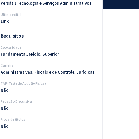
Versátil Tecnologia e Serviços Administrativos
Último edital
Link
Requisitos
Escolaridade
Fundamental, Médio, Superior
Carreira
Administrativas, Fiscais e de Controle, Jurídicas
TAF (Teste de Aptidão Física)
Não
Redação Discursiva
Não
Prova de títulos
Não