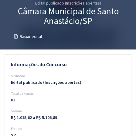
Edital publicado (Inscrições abertas)
Pós
Câmara Municipal de Santo
Graduação
Anastácio/SP
OAB
Baixar edital
Mentorias
Questões grátis
Informações do Concurso
Conteúdo gratuito
Situação
Edital publicado (Inscrições abertas)
Blog
Total de vagas
Aprovados
03
Salário
Atendimento
R$ 1.015,62 a R$ 5.106,89
Estado
SP