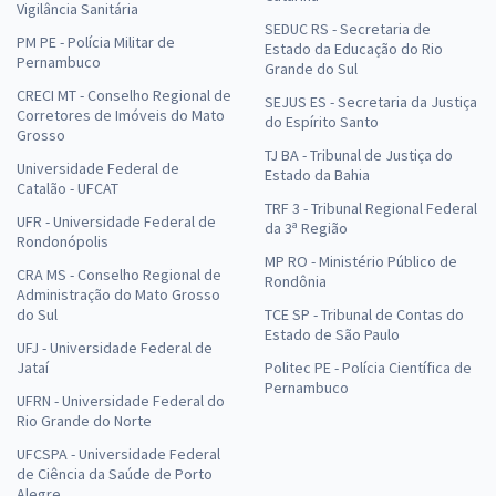
Vigilância Sanitária
SEDUC RS - Secretaria de
PM PE - Polícia Militar de
Estado da Educação do Rio
Pernambuco
Grande do Sul
CRECI MT - Conselho Regional de
SEJUS ES - Secretaria da Justiça
Corretores de Imóveis do Mato
do Espírito Santo
Grosso
TJ BA - Tribunal de Justiça do
Universidade Federal de
Estado da Bahia
Catalão - UFCAT
TRF 3 - Tribunal Regional Federal
UFR - Universidade Federal de
da 3ª Região
Rondonópolis
MP RO - Ministério Público de
CRA MS - Conselho Regional de
Rondônia
Administração do Mato Grosso
do Sul
TCE SP - Tribunal de Contas do
Estado de São Paulo
UFJ - Universidade Federal de
Jataí
Politec PE - Polícia Científica de
Pernambuco
UFRN - Universidade Federal do
Rio Grande do Norte
UFCSPA - Universidade Federal
de Ciência da Saúde de Porto
Alegre