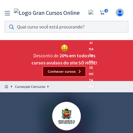
0
Assinatura Ilimitada 11
Acesso a todos os cursos. Teste grátis por 7 dias!
Assinatura OAB Até Passar
Acesso ilimitado a toda preparação para o Exame da
Desconto de
20% em todos os
Ordem, até você passar!
cursos avulsos do site SÓ HOJE!
Conhecer cursos
Residências Multiprofissionais
Preparação completa e intensiva para as principais
Cursos por Concurso
residências em saúde do Brasil
Concursos
Assinatura Ilimitada
Cursos 20% OFF