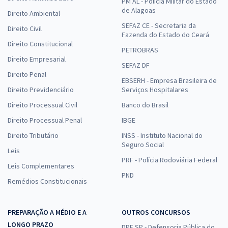
PM AL - Polícia Militar do Estado
de Alagoas
Direito Ambiental
SEFAZ CE - Secretaria da
Direito Civil
Fazenda do Estado do Ceará
Direito Constitucional
PETROBRAS
Direito Empresarial
SEFAZ DF
Direito Penal
EBSERH - Empresa Brasileira de
Direito Previdenciário
Serviços Hospitalares
Direito Processual Civil
Banco do Brasil
Direito Processual Penal
IBGE
Direito Tributário
INSS - Instituto Nacional do
Seguro Social
Leis
PRF - Polícia Rodoviária Federal
Leis Complementares
PND
Remédios Constitucionais
PREPARAÇÃO A MÉDIO E A
OUTROS CONCURSOS
LONGO PRAZO
DPE SP - Defensoria Pública do