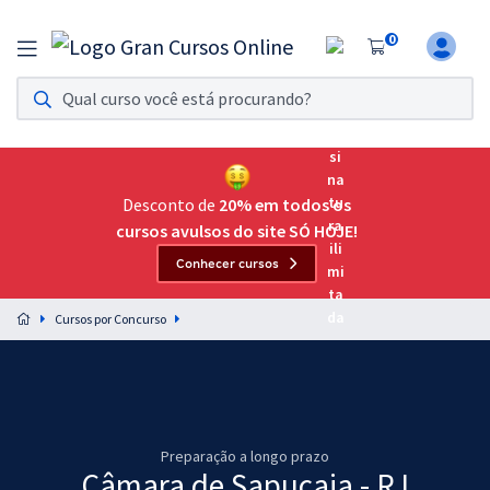
0
Assinatura Ilimitada 11
Acesso a todos os cursos. Teste grátis por 7 dias!
Assinatura OAB Até Passar
Acesso ilimitado a toda preparação para o Exame da
Desconto de
20% em todos os
Ordem, até você passar!
cursos avulsos do site SÓ HOJE!
Conhecer cursos
Residências Multiprofissionais
Preparação completa e intensiva para as principais
Cursos por Concurso
residências em saúde do Brasil
Concursos
Assinatura Ilimitada
Preparação a longo prazo
Cursos 20% OFF
Câmara de Sapucaia - RJ