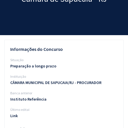
Pós
Graduação
OAB
Mentorias
Informações do Concurso
Questões grátis
Situação
Preparação a longo prazo
Conteúdo gratuito
Instituição
Blog
CÂMARA MUNICIPAL DE SAPUCAIA/RJ - PROCURADOR
Aprovados
Banca anterior
Instituto Referência
Atendimento
Último edital
Link