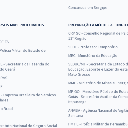
Concursos em Sergipe
RSOS MAIS PROCURADOS
PREPARAÇÃO A MÉDIO E A LONGO
CRP SC - Conselho Regional de Psic
12ª Região
 DELTA
SEDF - Professor Temporário
Polícia Militar do Estado de
s
MEC - Ministério da Educação
E - Secretaria da Fazenda do
SEDUC/MT - Secretaria de Estado 
 do Ceará
Educação, Esporte e Lazer do est
Mato Grosso
BRAS
MME - Ministério de Minas e Energi
DF
MP GO - Ministério Público do Esta
- Empresa Brasileira de Serviços
Goiás - Secretário Auxiliar da Com
lares
Itapuranga
o Brasil
ANVISA - Agência Nacional de Vigilâ
Sanitária
PM PE - Polícia Militar de Pernamb
Instituto Nacional do Seguro Social