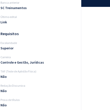
Banca anterior
SC Treinamentos
Último edital
Link
Requisitos
Escolaridade
Superior
Carreira
Controle e Gestão, Jurídicas
TAF (Teste de Aptidão Física)
Não
Redação Discursiva
Não
Prova de títulos
Não