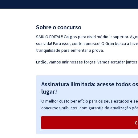
Pós
Graduação
Sobre o concurso
OAB
SAIU O EDITAL!! Cargos para nível médio e superior. Ag
sua vida! Para isso, conte conosco! O Gran busca a faz
Mentorias
tranquilidade para enfrentar a prova.
Então, vamos unir nossas forças! Vamos estudar juntos
Questões grátis
Conteúdo gratuito
Assinatura Ilimitada: acesse todos o
Blog
lugar!
Aprovados
O melhor custo benefício para os seus estudos e seu
concursos públicos, com garantia de atualização pós
Atendimento
C