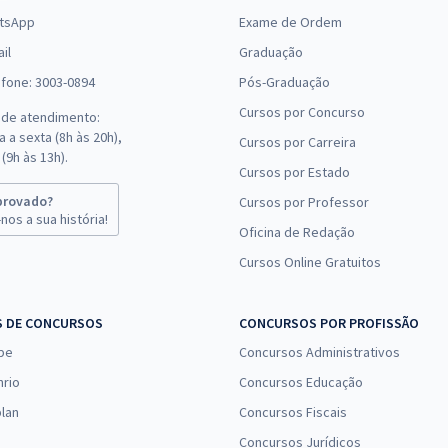
tsApp
Exame de Ordem
il
Graduação
efone: 3003-0894
Pós-Graduação
Cursos por Concurso
 de atendimento:
 a sexta (8h às 20h),
Cursos por Carreira
(9h às 13h).
Cursos por Estado
provado?
Cursos por Professor
nos a sua história!
Oficina de Redação
Cursos Online Gratuitos
S DE CONCURSOS
CONCURSOS POR PROFISSÃO
pe
Concursos Administrativos
nrio
Concursos Educação
lan
Concursos Fiscais
Concursos Jurídicos