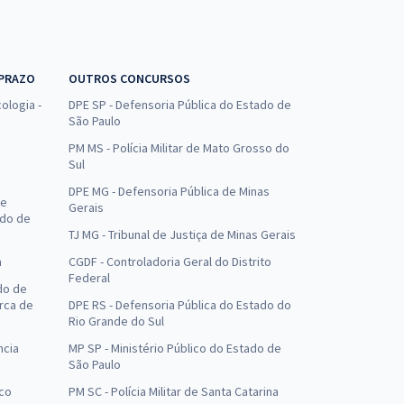
 PRAZO
OUTROS CONCURSOS
ologia -
DPE SP - Defensoria Pública do Estado de
São Paulo
PM MS - Polícia Militar de Mato Grosso do
Sul
DPE MG - Defensoria Pública de Minas
de
Gerais
ado de
TJ MG - Tribunal de Justiça de Minas Gerais
a
CGDF - Controladoria Geral do Distrito
Federal
do de
arca de
DPE RS - Defensoria Pública do Estado do
Rio Grande do Sul
ncia
MP SP - Ministério Público do Estado de
São Paulo
uco
PM SC - Polícia Militar de Santa Catarina