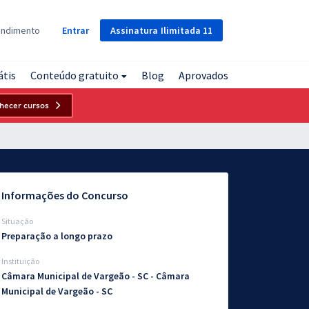
Assinatura
Ilimitada
11
endimento
Entrar
átis
Conteúdo gratuito
Blog
Aprovados
hecer cursos
Informações do Concurso
Situação
Preparação a longo prazo
Instituição
Câmara Municipal de Vargeão - SC - Câmara
Municipal de Vargeão - SC