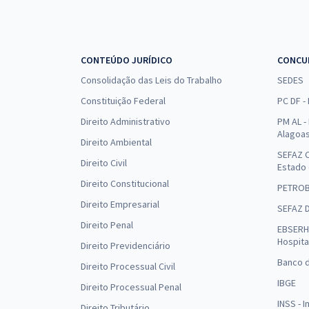
CONTEÚDO JURÍDICO
CONCU
Consolidação das Leis do Trabalho
SEDES
Constituição Federal
PC DF -
Direito Administrativo
PM AL - 
Alagoa
Direito Ambiental
SEFAZ C
Direito Civil
Estado
Direito Constitucional
PETRO
Direito Empresarial
SEFAZ 
Direito Penal
EBSERH 
Hospita
Direito Previdenciário
Banco d
Direito Processual Civil
IBGE
Direito Processual Penal
INSS - 
Direito Tributário