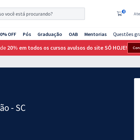
0
At
20% OFF
Pós
Graduação
OAB
Mentorias
Questões gr
 de
20% em todos os cursos avulsos do site SÓ HOJE!
Con
ão - SC