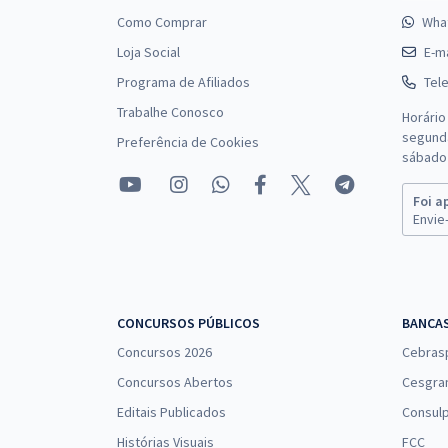
Como Comprar
Wha
Loja Social
E-ma
Programa de Afiliados
Tel
Trabalhe Conosco
Horário
segunda
Preferência de Cookies
sábado 
Foi a
Envie-
CONCURSOS PÚBLICOS
BANCA
Concursos 2026
Cebras
Concursos Abertos
Cesgra
Editais Publicados
Consulp
Histórias Visuais
FCC