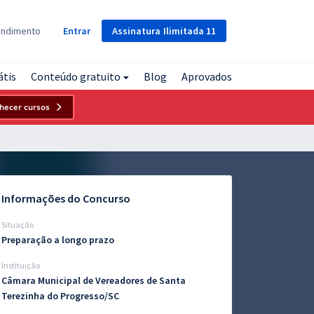
Assinatura
Ilimitada
11
endimento
Entrar
átis
Conteúdo gratuito
Blog
Aprovados
hecer cursos
Informações do Concurso
Situação
Preparação a longo prazo
Instituição
Câmara Municipal de Vereadores de Santa
Terezinha do Progresso/SC