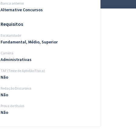
Banca anterior
Alternative Concursos
Requisitos
Escolaridade
Fundamental, Médio, Superior
Carreira
Administrativas
TAF (Teste de Aptidão Física)
Não
Redação Discursiva
Não
Prova de títulos
Não