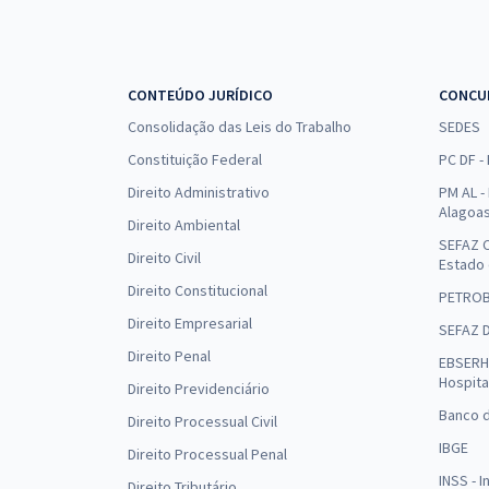
CONTEÚDO JURÍDICO
CONCU
Consolidação das Leis do Trabalho
SEDES
Constituição Federal
PC DF -
Direito Administrativo
PM AL - 
Alagoa
Direito Ambiental
SEFAZ C
Direito Civil
Estado
Direito Constitucional
PETRO
Direito Empresarial
SEFAZ 
Direito Penal
EBSERH 
Hospita
Direito Previdenciário
Banco d
Direito Processual Civil
IBGE
Direito Processual Penal
INSS - 
Direito Tributário