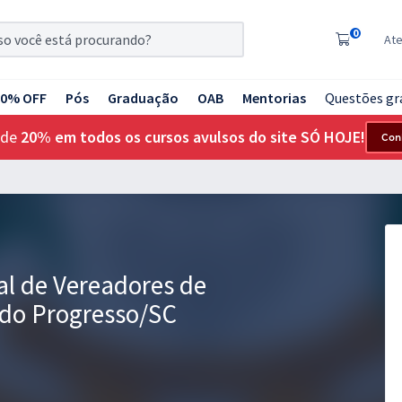
0
At
20% OFF
Pós
Graduação
OAB
Mentorias
Questões gr
 de
20% em todos os cursos avulsos do site SÓ HOJE!
Con
l de Vereadores de
 do Progresso/SC