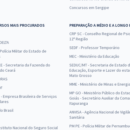
Concursos em Sergipe
RSOS MAIS PROCURADOS
PREPARAÇÃO A MÉDIO E A LONGO
CRP SC - Conselho Regional de Psic
12ª Região
 DELTA
SEDF - Professor Temporário
Polícia Militar do Estado de
s
MEC - Ministério da Educação
E - Secretaria da Fazenda do
SEDUC/MT - Secretaria de Estado 
 do Ceará
Educação, Esporte e Lazer do est
Mato Grosso
BRAS
MME - Ministério de Minas e Energi
DF
MP GO - Ministério Público do Esta
- Empresa Brasileira de Serviços
Goiás - Secretário Auxiliar da Com
lares
Itapuranga
o Brasil
ANVISA - Agência Nacional de Vigilâ
Sanitária
PM PE - Polícia Militar de Pernamb
Instituto Nacional do Seguro Social