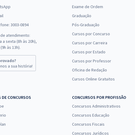
tsApp
Exame de Ordem
il
Graduação
efone: 3003-0894
Pós-Graduação
Cursos por Concurso
 de atendimento:
 a sexta (8h às 20h),
Cursos por Carreira
(9h às 13h).
Cursos por Estado
provado?
Cursos por Professor
nos a sua história!
Oficina de Redação
Cursos Online Gratuitos
S DE CONCURSOS
CONCURSOS POR PROFISSÃO
pe
Concursos Administrativos
nrio
Concursos Educação
lan
Concursos Fiscais
Concursos Jurídicos