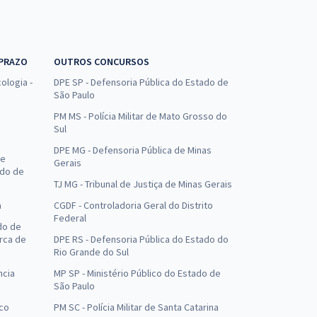
 PRAZO
OUTROS CONCURSOS
ologia -
DPE SP - Defensoria Pública do Estado de
São Paulo
PM MS - Polícia Militar de Mato Grosso do
Sul
DPE MG - Defensoria Pública de Minas
de
Gerais
ado de
TJ MG - Tribunal de Justiça de Minas Gerais
a
CGDF - Controladoria Geral do Distrito
Federal
do de
arca de
DPE RS - Defensoria Pública do Estado do
Rio Grande do Sul
ncia
MP SP - Ministério Público do Estado de
São Paulo
uco
PM SC - Polícia Militar de Santa Catarina