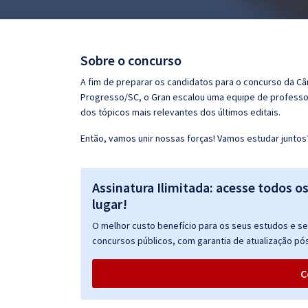
Pós
Graduação
Sobre o concurso
OAB
A fim de preparar os candidatos para o concurso da C
Progresso/SC, o Gran escalou uma equipe de professor
Mentorias
dos tópicos mais relevantes dos últimos editais.
Então, vamos unir nossas forças! Vamos estudar juntos
Questões grátis
Conteúdo gratuito
Assinatura Ilimitada: acesse todos o
Blog
lugar!
Aprovados
O melhor custo benefício para os seus estudos e seu
concursos públicos, com garantia de atualização pós
Atendimento
C