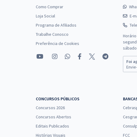
Como Comprar
Wha
Loja Social
E-ma
Programa de Afiliados
Tel
Trabalhe Conosco
Horário
segunda
Preferência de Cookies
sábado 
Foi a
Envie-
CONCURSOS PÚBLICOS
BANCA
Concursos 2026
Cebras
Concursos Abertos
Cesgra
Editais Publicados
Consulp
Histórias Visuais
FCC