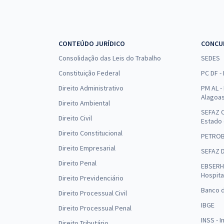
CONTEÚDO JURÍDICO
CONCU
Consolidação das Leis do Trabalho
SEDES
Constituição Federal
PC DF -
Direito Administrativo
PM AL - 
Alagoa
Direito Ambiental
SEFAZ C
Direito Civil
Estado
Direito Constitucional
PETRO
Direito Empresarial
SEFAZ 
Direito Penal
EBSERH 
Hospita
Direito Previdenciário
Banco d
Direito Processual Civil
IBGE
Direito Processual Penal
INSS - 
Direito Tributário