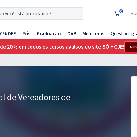
0
At
20% OFF
Pós
Graduação
OAB
Mentorias
Questões gr
 de
20% em todos os cursos avulsos do site SÓ HOJE!
Con
l de Vereadores de