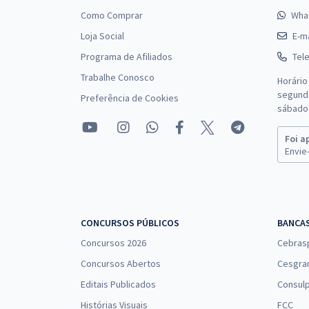
Como Comprar
Wha
Loja Social
E-ma
Programa de Afiliados
Tel
Trabalhe Conosco
Horário
segunda
Preferência de Cookies
sábado 
Foi a
Envie-
CONCURSOS PÚBLICOS
BANCA
Concursos 2026
Cebras
Concursos Abertos
Cesgra
Editais Publicados
Consulp
Histórias Visuais
FCC