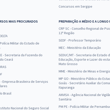
Concursos em Sergipe
RSOS MAIS PROCURADOS
PREPARAÇÃO A MÉDIO E A LONGO
CRP SC - Conselho Regional de Psic
12ª Região
 DELTA
SEDF - Professor Temporário
Polícia Militar do Estado de
s
MEC - Ministério da Educação
E - Secretaria da Fazenda do
SEDUC/MT - Secretaria de Estado 
 do Ceará
Educação, Esporte e Lazer do est
Mato Grosso
BRAS
MME - Ministério de Minas e Energi
DF
MP GO - Ministério Público do Esta
- Empresa Brasileira de Serviços
Goiás - Secretário Auxiliar da Com
lares
Itapuranga
o Brasil
ANVISA - Agência Nacional de Vigilâ
Sanitária
PM PE - Polícia Militar de Pernamb
Instituto Nacional do Seguro Social