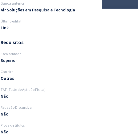
Banca anterior
Air Soluções em Pesquisa e Tecnologia
Último edital
Link
Requisitos
Escolaridade
Superior
Carreira
Outras
TAF (Teste de Aptidão Física)
Não
Redação Discursiva
Não
Prova de títulos
Não