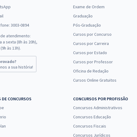
tsApp
Exame de Ordem
il
Graduação
efone: 3003-0894
Pós-Graduação
Cursos por Concurso
 de atendimento:
 a sexta (8h às 20h),
Cursos por Carreira
(9h às 13h).
Cursos por Estado
provado?
Cursos por Professor
nos a sua história!
Oficina de Redação
Cursos Online Gratuitos
S DE CONCURSOS
CONCURSOS POR PROFISSÃO
pe
Concursos Administrativos
nrio
Concursos Educação
lan
Concursos Fiscais
Concursos Jurídicos