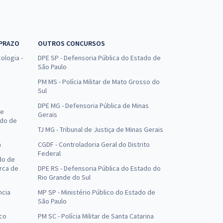
 PRAZO
OUTROS CONCURSOS
ologia -
DPE SP - Defensoria Pública do Estado de
São Paulo
PM MS - Polícia Militar de Mato Grosso do
Sul
DPE MG - Defensoria Pública de Minas
de
Gerais
ado de
TJ MG - Tribunal de Justiça de Minas Gerais
a
CGDF - Controladoria Geral do Distrito
Federal
do de
arca de
DPE RS - Defensoria Pública do Estado do
Rio Grande do Sul
ncia
MP SP - Ministério Público do Estado de
São Paulo
uco
PM SC - Polícia Militar de Santa Catarina