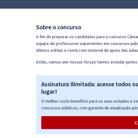
Pós
Graduação
Sobre o concurso
OAB
A fim de preparar os candidatos para o concurso Câmar
equipe de professores experientes em concursos públi
Mentorias
últimos editais e conta com material de apoio das aula
Então, vamos unir nossas forças! Vamos estudar juntos
Questões grátis
Conteúdo gratuito
Assinatura Ilimitada: acesse todos o
Blog
lugar!
Aprovados
O melhor custo benefício para os seus estudos e seu
concursos públicos, com garantia de atualização pós
Atendimento
C