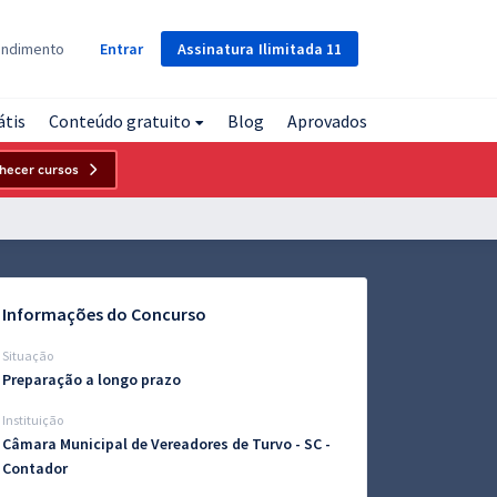
Assinatura
Ilimitada
11
endimento
Entrar
átis
Conteúdo gratuito
Blog
Aprovados
hecer cursos
Informações do Concurso
Situação
Preparação a longo prazo
Instituição
Câmara Municipal de Vereadores de Turvo - SC -
Contador