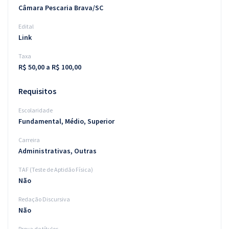
Câmara Pescaria Brava/SC
Edital
Link
Taxa
R$ 50,00 a R$ 100,00
Requisitos
Escolaridade
Fundamental, Médio, Superior
Carreira
Administrativas, Outras
TAF (Teste de Aptidão Física)
Não
Redação Discursiva
Não
Prova de títulos