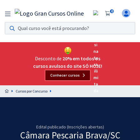
0
Assinatura Ilimitada 11
Acesso a todos os cursos. Teste grátis por 7 dias!
Assinatura OAB Até Passar
Acesso ilimitado a toda preparação para o Exame da
Desconto de
20% em todos os
Ordem, até você passar!
cursos avulsos do site SÓ HOJE!
Conhecer cursos
Residências Multiprofissionais
Preparação completa e intensiva para as principais
Cursos por Concurso
residências em saúde do Brasil
Concursos
Assinatura Ilimitada
Edital publicado (Inscrições abertas)
Câmara Pescaria Brava/SC
Cursos 20% OFF