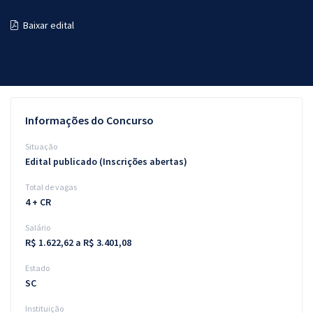
Pós
Baixar edital
Graduação
OAB
Mentorias
Informações do Concurso
Questões grátis
Situação
Edital publicado (Inscrições abertas)
Conteúdo gratuito
Total de vagas
Blog
4 + CR
Aprovados
Salário
R$ 1.622,62 a R$ 3.401,08
Atendimento
Estado
SC
Instituição