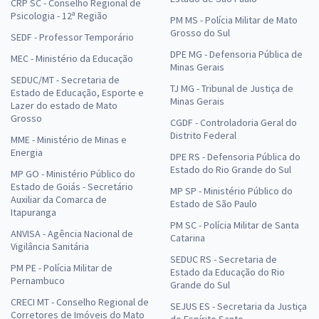
CRP SC - Conselho Regional de
Psicologia - 12ª Região
PM MS - Polícia Militar de Mato
Grosso do Sul
SEDF - Professor Temporário
DPE MG - Defensoria Pública de
MEC - Ministério da Educação
Minas Gerais
SEDUC/MT - Secretaria de
TJ MG - Tribunal de Justiça de
Estado de Educação, Esporte e
Minas Gerais
Lazer do estado de Mato
Grosso
CGDF - Controladoria Geral do
Distrito Federal
MME - Ministério de Minas e
Energia
DPE RS - Defensoria Pública do
Estado do Rio Grande do Sul
MP GO - Ministério Público do
Estado de Goiás - Secretário
MP SP - Ministério Público do
Auxiliar da Comarca de
Estado de São Paulo
Itapuranga
PM SC - Polícia Militar de Santa
ANVISA - Agência Nacional de
Catarina
Vigilância Sanitária
SEDUC RS - Secretaria de
PM PE - Polícia Militar de
Estado da Educação do Rio
Pernambuco
Grande do Sul
CRECI MT - Conselho Regional de
SEJUS ES - Secretaria da Justiça
Corretores de Imóveis do Mato