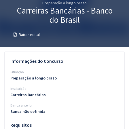
Preparação a longo prazo
Pós
Carreiras Bancárias - Banco
Graduação
do Brasil
OAB
Baixar edital
Mentorias
Questões grátis
Informações do Concurso
Conteúdo gratuito
Situação
Preparação a longo prazo
Blog
Instituição
Aprovados
Carreiras Bancárias
Banca anterior
Atendimento
Banca não definida
Requisitos