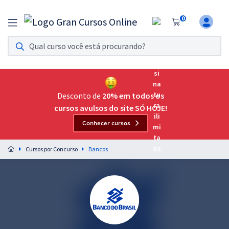
0
Assinatura Ilimitada 11
Acesso a todos os cursos. Teste grátis por 7 dias!
Assinatura OAB Até Passar
Acesso ilimitado a toda preparação para o Exame da
Desconto de
20% em todos os
Ordem, até você passar!
cursos avulsos do site SÓ HOJE!
Conhecer cursos
Residências Multiprofissionais
Preparação completa e intensiva para as principais
Cursos por Concurso
Bancos
residências em saúde do Brasil
Concursos
Assinatura Ilimitada
Cursos 20% OFF