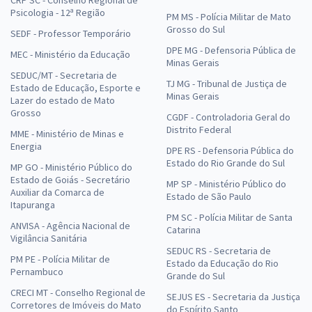
CRP SC - Conselho Regional de
Psicologia - 12ª Região
PM MS - Polícia Militar de Mato
Grosso do Sul
SEDF - Professor Temporário
DPE MG - Defensoria Pública de
MEC - Ministério da Educação
Minas Gerais
SEDUC/MT - Secretaria de
TJ MG - Tribunal de Justiça de
Estado de Educação, Esporte e
Minas Gerais
Lazer do estado de Mato
Grosso
CGDF - Controladoria Geral do
Distrito Federal
MME - Ministério de Minas e
Energia
DPE RS - Defensoria Pública do
Estado do Rio Grande do Sul
MP GO - Ministério Público do
Estado de Goiás - Secretário
MP SP - Ministério Público do
Auxiliar da Comarca de
Estado de São Paulo
Itapuranga
PM SC - Polícia Militar de Santa
ANVISA - Agência Nacional de
Catarina
Vigilância Sanitária
SEDUC RS - Secretaria de
PM PE - Polícia Militar de
Estado da Educação do Rio
Pernambuco
Grande do Sul
CRECI MT - Conselho Regional de
SEJUS ES - Secretaria da Justiça
Corretores de Imóveis do Mato
do Espírito Santo