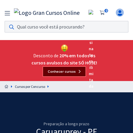
0
Assinatura Ilimitada 11
Acesso a todos os cursos. Teste grátis por 7 dias!
Assinatura OAB Até Passar
Acesso ilimitado a toda preparação para o Exame da
Desconto de
20% em todos os
Ordem, até você passar!
cursos avulsos do site SÓ HOJE!
Conhecer cursos
Residências Multiprofissionais
Preparação completa e intensiva para as principais
Cursos por Concurso
residências em saúde do Brasil
Concursos
Assinatura Ilimitada
Preparação a longo prazo
Cursos 20% OFF
Caruaruprev - PE