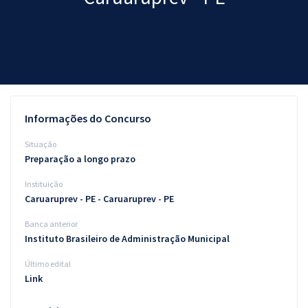
Pós
Graduação
OAB
Mentorias
Informações do Concurso
Questões grátis
Situação
Preparação a longo prazo
Conteúdo gratuito
Instituição
Blog
Caruaruprev - PE - Caruaruprev - PE
Aprovados
Banca anterior
Instituto Brasileiro de Administração Municipal
Atendimento
Último edital
Link