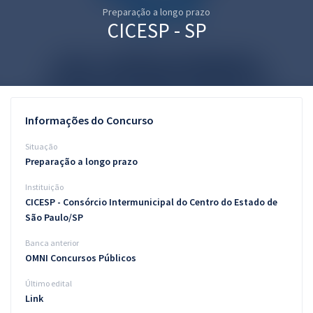
Preparação a longo prazo
Pós
CICESP - SP
Graduação
OAB
Mentorias
Informações do Concurso
Questões grátis
Situação
Preparação a longo prazo
Conteúdo gratuito
Instituição
Blog
CICESP - Consórcio Intermunicipal do Centro do Estado de
São Paulo/SP
Aprovados
Banca anterior
OMNI Concursos Públicos
Atendimento
Último edital
Link