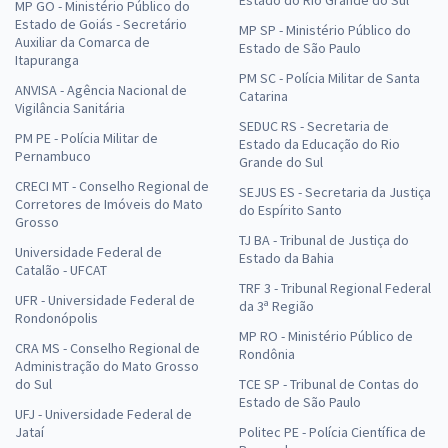
Estado do Rio Grande do Sul
MP GO - Ministério Público do
Estado de Goiás - Secretário
MP SP - Ministério Público do
Auxiliar da Comarca de
Estado de São Paulo
Itapuranga
PM SC - Polícia Militar de Santa
ANVISA - Agência Nacional de
Catarina
Vigilância Sanitária
SEDUC RS - Secretaria de
PM PE - Polícia Militar de
Estado da Educação do Rio
Pernambuco
Grande do Sul
CRECI MT - Conselho Regional de
SEJUS ES - Secretaria da Justiça
Corretores de Imóveis do Mato
do Espírito Santo
Grosso
TJ BA - Tribunal de Justiça do
Universidade Federal de
Estado da Bahia
Catalão - UFCAT
TRF 3 - Tribunal Regional Federal
UFR - Universidade Federal de
da 3ª Região
Rondonópolis
MP RO - Ministério Público de
CRA MS - Conselho Regional de
Rondônia
Administração do Mato Grosso
do Sul
TCE SP - Tribunal de Contas do
Estado de São Paulo
UFJ - Universidade Federal de
Jataí
Politec PE - Polícia Científica de