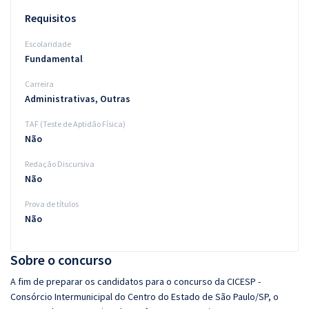
Requisitos
Escolaridade
Fundamental
Carreira
Administrativas, Outras
TAF (Teste de Aptidão Física)
Não
Redação Discursiva
Não
Prova de títulos
Não
Sobre o concurso
A fim de preparar os candidatos para o concurso da CICESP -
Consórcio Intermunicipal do Centro do Estado de São Paulo/SP, o