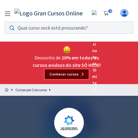
0
Assinatura Ilimitada 11
Acesso a todos os cursos. Teste grátis por 7 dias!
Assinatura OAB Até Passar
Acesso ilimitado a toda preparação para o Exame da
Desconto de
20% em todos os
Ordem, até você passar!
cursos avulsos do site SÓ HOJE!
Conhecer cursos
Residências Multiprofissionais
Preparação completa e intensiva para as principais
Cursos por Concurso
residências em saúde do Brasil
Concursos
Assinatura Ilimitada
Cursos 20% OFF