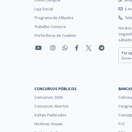
Como Comprar
Wha
Loja Social
E-ma
Programa de Afiliados
Tel
Trabalhe Conosco
Horário
segunda
Preferência de Cookies
sábado 
Foi a
Envie-
CONCURSOS PÚBLICOS
BANCA
Concursos 2026
Cebras
Concursos Abertos
Cesgra
Editais Publicados
Consulp
Histórias Visuais
FCC