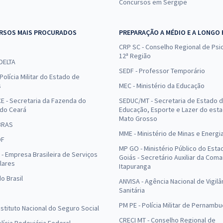
Concursos em Sergipe
RSOS MAIS PROCURADOS
PREPARAÇÃO A MÉDIO E A LONGO
CRP SC - Conselho Regional de Psic
12ª Região
 DELTA
SEDF - Professor Temporário
Polícia Militar do Estado de
s
MEC - Ministério da Educação
E - Secretaria da Fazenda do
SEDUC/MT - Secretaria de Estado 
 do Ceará
Educação, Esporte e Lazer do est
Mato Grosso
BRAS
MME - Ministério de Minas e Energi
DF
MP GO - Ministério Público do Esta
- Empresa Brasileira de Serviços
Goiás - Secretário Auxiliar da Com
lares
Itapuranga
o Brasil
ANVISA - Agência Nacional de Vigilâ
Sanitária
PM PE - Polícia Militar de Pernamb
Instituto Nacional do Seguro Social
CRECI MT - Conselho Regional de