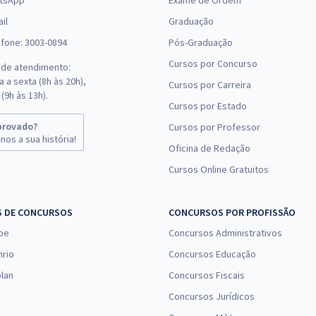
tsApp
Exame de Ordem
il
Graduação
efone: 3003-0894
Pós-Graduação
Cursos por Concurso
 de atendimento:
 a sexta (8h às 20h),
Cursos por Carreira
(9h às 13h).
Cursos por Estado
provado?
Cursos por Professor
nos a sua história!
Oficina de Redação
Cursos Online Gratuitos
S DE CONCURSOS
CONCURSOS POR PROFISSÃO
pe
Concursos Administrativos
nrio
Concursos Educação
lan
Concursos Fiscais
Concursos Jurídicos