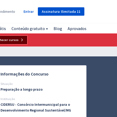
Assinatura
Ilimitada
11
endimento
Entrar
átis
Conteúdo gratuito
Blog
Aprovados
hecer cursos
Informações do Concurso
Situação
Preparação a longo prazo
Instituição
CIDERSU - Consórcio Intermunicipal para o
Desenvolvimento Regional Sustentável/MG