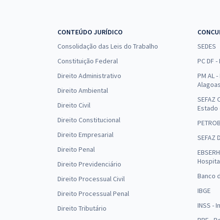
CONTEÚDO JURÍDICO
CONCU
Consolidação das Leis do Trabalho
SEDES
Constituição Federal
PC DF -
Direito Administrativo
PM AL - 
Alagoa
Direito Ambiental
SEFAZ C
Direito Civil
Estado
Direito Constitucional
PETRO
Direito Empresarial
SEFAZ 
Direito Penal
EBSERH 
Hospita
Direito Previdenciário
Banco d
Direito Processual Civil
IBGE
Direito Processual Penal
INSS - 
Direito Tributário