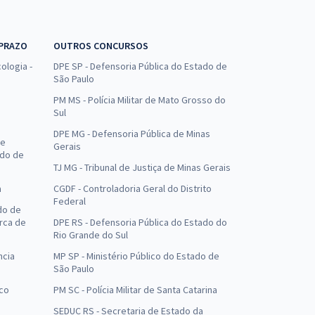
 PRAZO
OUTROS CONCURSOS
ologia -
DPE SP - Defensoria Pública do Estado de
São Paulo
PM MS - Polícia Militar de Mato Grosso do
Sul
DPE MG - Defensoria Pública de Minas
de
Gerais
ado de
TJ MG - Tribunal de Justiça de Minas Gerais
a
CGDF - Controladoria Geral do Distrito
Federal
do de
arca de
DPE RS - Defensoria Pública do Estado do
Rio Grande do Sul
ncia
MP SP - Ministério Público do Estado de
São Paulo
uco
PM SC - Polícia Militar de Santa Catarina
SEDUC RS - Secretaria de Estado da