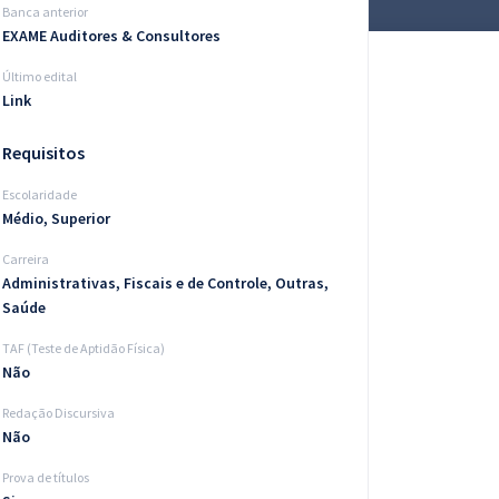
Banca anterior
EXAME Auditores & Consultores
Último edital
Link
Requisitos
Escolaridade
Médio, Superior
Carreira
Administrativas, Fiscais e de Controle, Outras,
Saúde
TAF (Teste de Aptidão Física)
Não
Redação Discursiva
Não
Prova de títulos