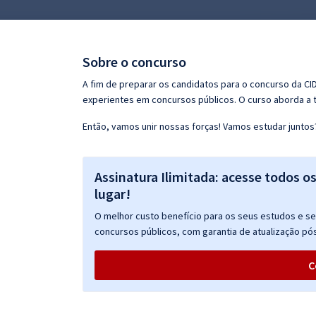
Pós
Graduação
Sobre o concurso
OAB
A fim de preparar os candidatos para o concurso da C
experientes em concursos públicos. O curso aborda a t
Mentorias
Então, vamos unir nossas forças! Vamos estudar juntos
Questões grátis
Assinatura Ilimitada: acesse todos o
Conteúdo gratuito
lugar!
Blog
O melhor custo benefício para os seus estudos e seu
Aprovados
concursos públicos, com garantia de atualização pós
C
Atendimento