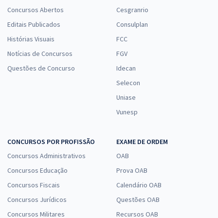
Concursos Abertos
Cesgranrio
Editais Publicados
Consulplan
Histórias Visuais
FCC
Notícias de Concursos
FGV
Questões de Concurso
Idecan
Selecon
Uniase
Vunesp
CONCURSOS POR PROFISSÃO
EXAME DE ORDEM
Concursos Administrativos
OAB
Concursos Educação
Prova OAB
Concursos Fiscais
Calendário OAB
Concursos Jurídicos
Questões OAB
Concursos Militares
Recursos OAB