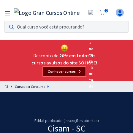
0
Assinatura Ilimitada 11
Acesso a todos os cursos. Teste grátis por 7 dias!
Assinatura OAB Até Passar
Acesso ilimitado a toda preparação para o Exame da
Desconto de
20% em todos os
Ordem, até você passar!
cursos avulsos do site SÓ HOJE!
Conhecer cursos
Residências Multiprofissionais
Preparação completa e intensiva para as principais
Cursos por Concurso
residências em saúde do Brasil
Concursos
Assinatura Ilimitada
Edital publicado (Inscrições abertas)
Cisam - SC
Cursos 20% OFF