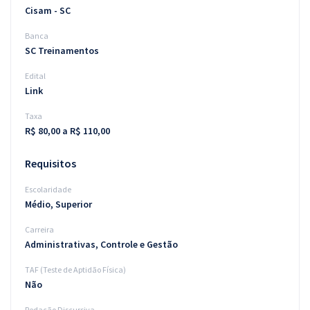
Cisam - SC
Banca
SC Treinamentos
Edital
Link
Taxa
R$ 80,00 a R$ 110,00
Requisitos
Escolaridade
Médio, Superior
Carreira
Administrativas, Controle e Gestão
TAF (Teste de Aptidão Física)
Não
Redação Discursiva