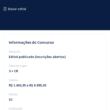
Pós
Baixar edital
Graduação
OAB
Mentorias
Informações do Concurso
Questões grátis
Situação
Edital publicado (Inscrições abertas)
Conteúdo gratuito
Total de vagas
Blog
3 + CR
Aprovados
Salário
R$ 1.602,95 a R$ 6.895,93
Atendimento
Estado
SC
Instituição