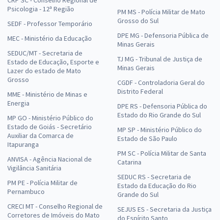
CRP SC - Conselho Regional de
Psicologia - 12ª Região
PM MS - Polícia Militar de Mato
Grosso do Sul
SEDF - Professor Temporário
DPE MG - Defensoria Pública de
MEC - Ministério da Educação
Minas Gerais
SEDUC/MT - Secretaria de
TJ MG - Tribunal de Justiça de
Estado de Educação, Esporte e
Minas Gerais
Lazer do estado de Mato
Grosso
CGDF - Controladoria Geral do
Distrito Federal
MME - Ministério de Minas e
Energia
DPE RS - Defensoria Pública do
Estado do Rio Grande do Sul
MP GO - Ministério Público do
Estado de Goiás - Secretário
MP SP - Ministério Público do
Auxiliar da Comarca de
Estado de São Paulo
Itapuranga
PM SC - Polícia Militar de Santa
ANVISA - Agência Nacional de
Catarina
Vigilância Sanitária
SEDUC RS - Secretaria de
PM PE - Polícia Militar de
Estado da Educação do Rio
Pernambuco
Grande do Sul
CRECI MT - Conselho Regional de
SEJUS ES - Secretaria da Justiça
Corretores de Imóveis do Mato
do Espírito Santo