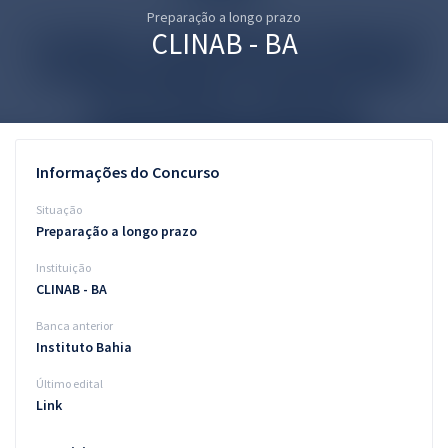
Preparação a longo prazo
Pós
CLINAB - BA
Graduação
OAB
Mentorias
Informações do Concurso
Questões grátis
Situação
Preparação a longo prazo
Conteúdo gratuito
Instituição
Blog
CLINAB - BA
Aprovados
Banca anterior
Instituto Bahia
Atendimento
Último edital
Link