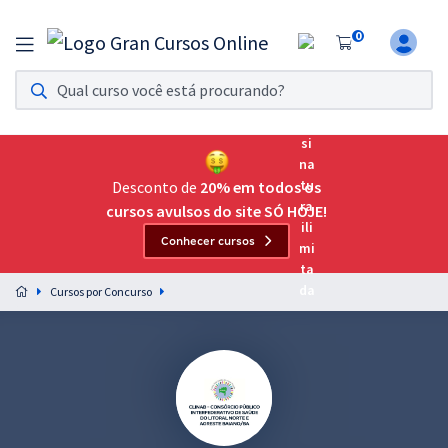
0
Assinatura Ilimitada 11
Acesso a todos os cursos. Teste grátis por 7 dias!
Assinatura OAB Até Passar
Acesso ilimitado a toda preparação para o Exame da
Desconto de
20% em todos os
Ordem, até você passar!
cursos avulsos do site SÓ HOJE!
Conhecer cursos
Residências Multiprofissionais
Preparação completa e intensiva para as principais
Cursos por Concurso
residências em saúde do Brasil
Concursos
Assinatura Ilimitada
Cursos 20% OFF