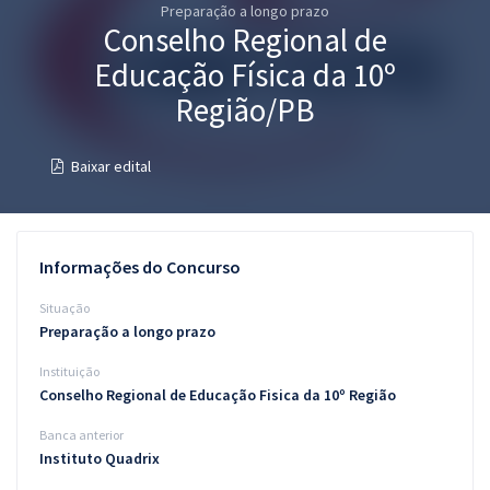
Preparação a longo prazo
Pós
Conselho Regional de
Graduação
Educação Física da 10º
Região/PB
OAB
Baixar edital
Mentorias
Questões grátis
Informações do Concurso
Conteúdo gratuito
Situação
Blog
Preparação a longo prazo
Aprovados
Instituição
Conselho Regional de Educação Fisica da 10º Região
Atendimento
Banca anterior
Instituto Quadrix