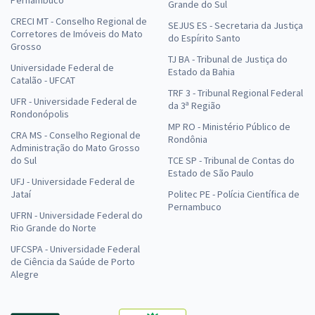
Pernambuco
Grande do Sul
CRECI MT - Conselho Regional de
SEJUS ES - Secretaria da Justiça
Corretores de Imóveis do Mato
do Espírito Santo
Grosso
TJ BA - Tribunal de Justiça do
Universidade Federal de
Estado da Bahia
Catalão - UFCAT
TRF 3 - Tribunal Regional Federal
UFR - Universidade Federal de
da 3ª Região
Rondonópolis
MP RO - Ministério Público de
CRA MS - Conselho Regional de
Rondônia
Administração do Mato Grosso
do Sul
TCE SP - Tribunal de Contas do
Estado de São Paulo
UFJ - Universidade Federal de
Jataí
Politec PE - Polícia Científica de
Pernambuco
UFRN - Universidade Federal do
Rio Grande do Norte
UFCSPA - Universidade Federal
de Ciência da Saúde de Porto
Alegre