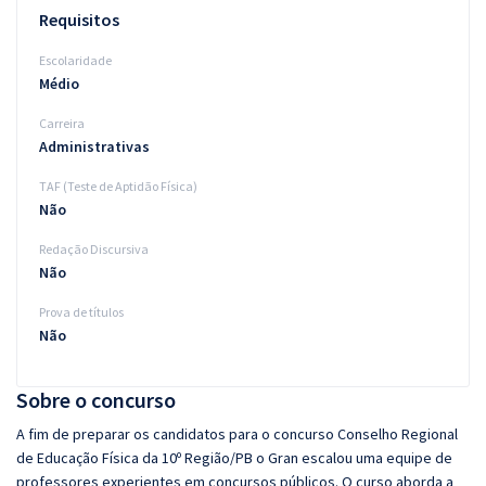
Requisitos
Escolaridade
Médio
Carreira
Administrativas
TAF (Teste de Aptidão Física)
Não
Redação Discursiva
Não
Prova de títulos
Não
Sobre o concurso
A fim de preparar os candidatos para o concurso Conselho Regional
de Educação Física da 10º Região/PB o Gran escalou uma equipe de
professores experientes em concursos públicos. O curso aborda a