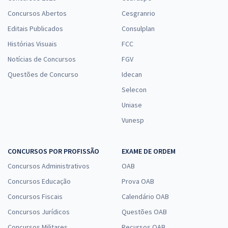
Concursos Abertos
Cesgranrio
Editais Publicados
Consulplan
Histórias Visuais
FCC
Notícias de Concursos
FGV
Questões de Concurso
Idecan
Selecon
Uniase
Vunesp
CONCURSOS POR PROFISSÃO
EXAME DE ORDEM
Concursos Administrativos
OAB
Concursos Educação
Prova OAB
Concursos Fiscais
Calendário OAB
Concursos Jurídicos
Questões OAB
Concursos Militares
Recursos OAB