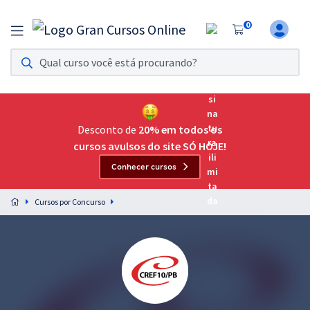
0
Assinatura Ilimitada 11
Acesso a todos os cursos. Teste grátis por 7 dias!
Assinatura OAB Até Passar
Acesso ilimitado a toda preparação para o Exame da
Desconto de
20% em todos os
Ordem, até você passar!
cursos avulsos do site SÓ HOJE!
Conhecer cursos
Residências Multiprofissionais
Preparação completa e intensiva para as principais
Cursos por Concurso
residências em saúde do Brasil
Concursos
Assinatura Ilimitada
Cursos 20% OFF