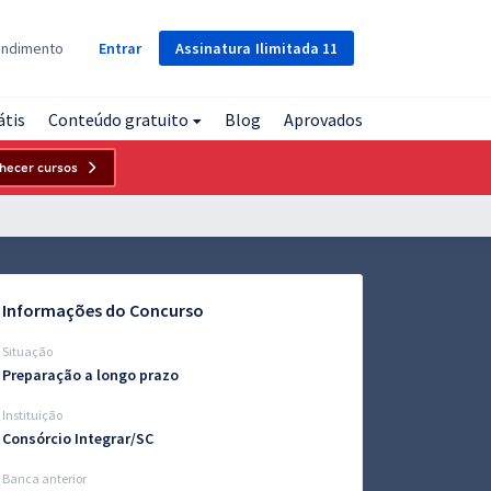
Assinatura
Ilimitada
11
endimento
Entrar
átis
Conteúdo gratuito
Blog
Aprovados
hecer cursos
Informações do Concurso
Situação
Preparação a longo prazo
Instituição
Consórcio Integrar/SC
Banca anterior