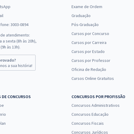
tsApp
Exame de Ordem
il
Graduação
efone: 3003-0894
Pós-Graduação
Cursos por Concurso
 de atendimento:
 a sexta (8h às 20h),
Cursos por Carreira
(9h às 13h).
Cursos por Estado
provado?
Cursos por Professor
nos a sua história!
Oficina de Redação
Cursos Online Gratuitos
S DE CONCURSOS
CONCURSOS POR PROFISSÃO
pe
Concursos Administrativos
nrio
Concursos Educação
lan
Concursos Fiscais
Concursos Jurídicos