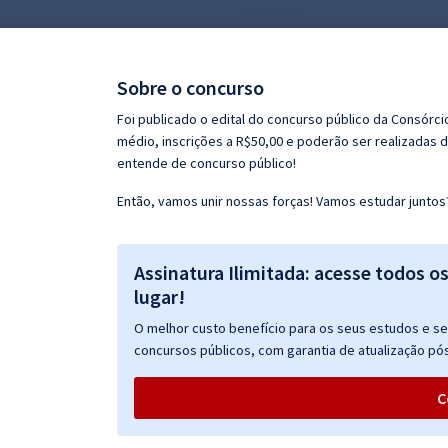
Pós
Graduação
Sobre o concurso
OAB
Foi publicado o edital do concurso público da Consórci
médio, inscrições a R$50,00 e poderão ser realizadas 
Mentorias
entende de concurso público!
Então, vamos unir nossas forças! Vamos estudar juntos
Questões grátis
Conteúdo gratuito
Assinatura Ilimitada: acesse todos o
Blog
lugar!
Aprovados
O melhor custo benefício para os seus estudos e seu
concursos públicos, com garantia de atualização pós
Atendimento
C