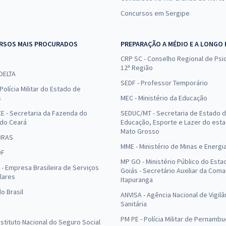
Concursos em Sergipe
RSOS MAIS PROCURADOS
PREPARAÇÃO A MÉDIO E A LONGO
CRP SC - Conselho Regional de Psic
12ª Região
 DELTA
SEDF - Professor Temporário
Polícia Militar do Estado de
s
MEC - Ministério da Educação
E - Secretaria da Fazenda do
SEDUC/MT - Secretaria de Estado 
 do Ceará
Educação, Esporte e Lazer do est
Mato Grosso
BRAS
MME - Ministério de Minas e Energi
DF
MP GO - Ministério Público do Esta
- Empresa Brasileira de Serviços
Goiás - Secretário Auxiliar da Com
lares
Itapuranga
o Brasil
ANVISA - Agência Nacional de Vigilâ
Sanitária
PM PE - Polícia Militar de Pernamb
Instituto Nacional do Seguro Social