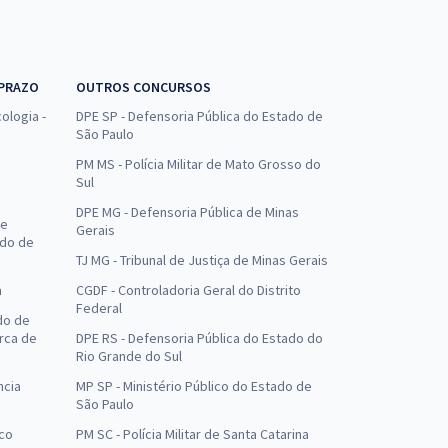
 PRAZO
OUTROS CONCURSOS
ologia -
DPE SP - Defensoria Pública do Estado de
São Paulo
PM MS - Polícia Militar de Mato Grosso do
Sul
DPE MG - Defensoria Pública de Minas
de
Gerais
ado de
TJ MG - Tribunal de Justiça de Minas Gerais
a
CGDF - Controladoria Geral do Distrito
Federal
do de
arca de
DPE RS - Defensoria Pública do Estado do
Rio Grande do Sul
ncia
MP SP - Ministério Público do Estado de
São Paulo
uco
PM SC - Polícia Militar de Santa Catarina