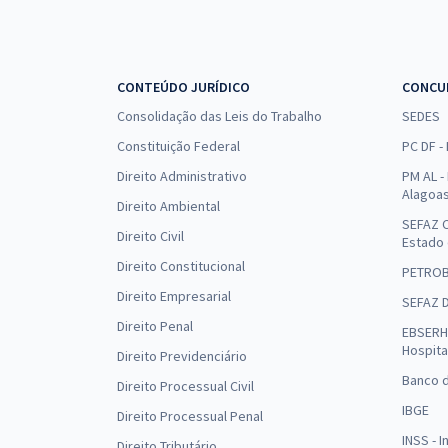
CONTEÚDO JURÍDICO
CONCU
Consolidação das Leis do Trabalho
SEDES
Constituição Federal
PC DF -
Direito Administrativo
PM AL - 
Alagoa
Direito Ambiental
SEFAZ C
Direito Civil
Estado
Direito Constitucional
PETRO
Direito Empresarial
SEFAZ 
Direito Penal
EBSERH 
Hospita
Direito Previdenciário
Banco d
Direito Processual Civil
IBGE
Direito Processual Penal
INSS - 
Direito Tributário