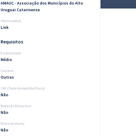
AMAUC - Associação dos Municípios do Alto
Uruguai Catarinense
Último edital
Link
Requisitos
Escolaridade
Médio
Carreira
Outras
TAF (Teste de Aptidão Física)
Não
Redação Discursiva
Não
Prova de títulos
Não