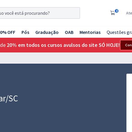
0
At
20% OFF
Pós
Graduação
OAB
Mentorias
Questões gr
 de
20% em todos os cursos avulsos do site SÓ HOJE!
Con
ar/SC