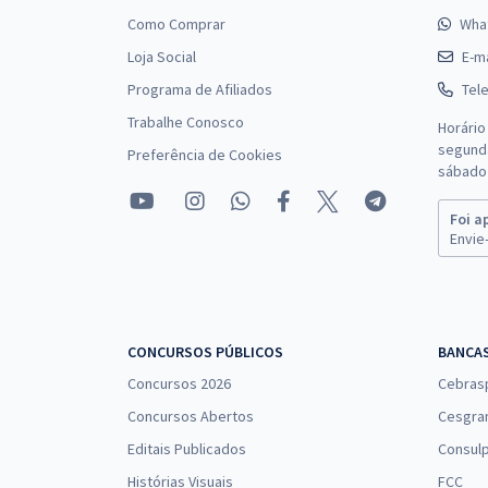
Como Comprar
Wha
Loja Social
E-ma
Programa de Afiliados
Tel
Trabalhe Conosco
Horário
segunda
Preferência de Cookies
sábado 
Foi a
Envie-
CONCURSOS PÚBLICOS
BANCA
Concursos 2026
Cebras
Concursos Abertos
Cesgra
Editais Publicados
Consulp
Histórias Visuais
FCC