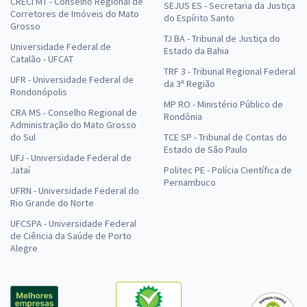
CRECI MT - Conselho Regional de
SEJUS ES - Secretaria da Justiça
Corretores de Imóveis do Mato
do Espírito Santo
Grosso
TJ BA - Tribunal de Justiça do
Universidade Federal de
Estado da Bahia
Catalão - UFCAT
TRF 3 - Tribunal Regional Federal
UFR - Universidade Federal de
da 3ª Região
Rondonópolis
MP RO - Ministério Público de
CRA MS - Conselho Regional de
Rondônia
Administração do Mato Grosso
do Sul
TCE SP - Tribunal de Contas do
Estado de São Paulo
UFJ - Universidade Federal de
Jataí
Politec PE - Polícia Científica de
Pernambuco
UFRN - Universidade Federal do
Rio Grande do Norte
UFCSPA - Universidade Federal
de Ciência da Saúde de Porto
Alegre