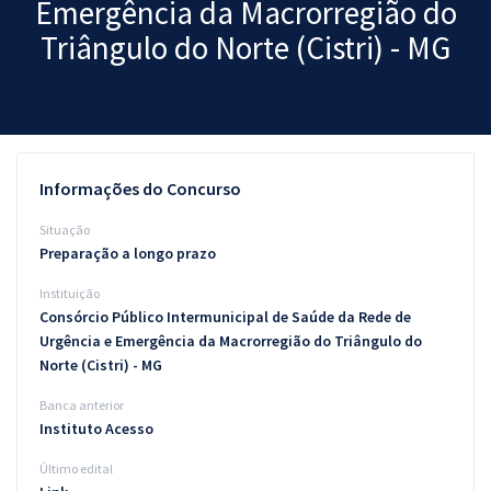
Emergência da Macrorregião do
Pós
Triângulo do Norte (Cistri) - MG
Graduação
OAB
Mentorias
Informações do Concurso
Questões grátis
Situação
Preparação a longo prazo
Conteúdo gratuito
Instituição
Blog
Consórcio Público Intermunicipal de Saúde da Rede de
Urgência e Emergência da Macrorregião do Triângulo do
Aprovados
Norte (Cistri) - MG
Banca anterior
Atendimento
Instituto Acesso
Último edital