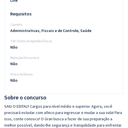
Link
Requisitos
Carreira
Administrativas, Fiscais e de Controle, Saúde
TAF (Teste de Aptidão Física)
Não
Redação Discursiva
Não
Prova de títulos
Não
Sobre o concurso
SAIU O EDITAL!! Cargos para nível médio e superior. Agora, você
precisará estudar com afinco para ingressar e mudar a sua vida! Para
isso, conte conosco! O Gran busca a fazer de sua preparação a
melhor possível, dando-lhe segurança e tranquilidade para enfrentar