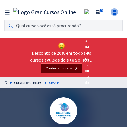
0
Assinatura Ilimitada 11
Acesso a todos os cursos. Teste grátis por 7 dias!
Assinatura OAB Até Passar
Acesso ilimitado a toda preparação para o Exame da
Desconto de
20% em todos os
Ordem, até você passar!
cursos avulsos do site SÓ HOJE!
Conhecer cursos
Residências Multiprofissionais
Preparação completa e intensiva para as principais
Cursos por Concurso
CRB9 PR
residências em saúde do Brasil
Concursos
Assinatura Ilimitada
Cursos 20% OFF