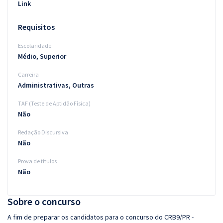
Link
Requisitos
Escolaridade
Médio, Superior
Carreira
Administrativas, Outras
TAF (Teste de Aptidão Física)
Não
Redação Discursiva
Não
Prova de títulos
Não
Sobre o concurso
A fim de preparar os candidatos para o concurso do CRB9/PR -