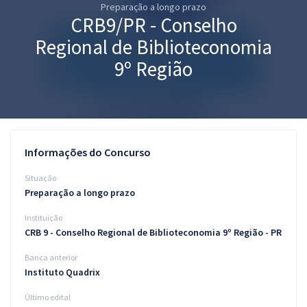
Preparação a longo prazo
Pós
CRB9/PR - Conselho
Graduação
Regional de Biblioteconomia
9º Região
OAB
Mentorias
Questões grátis
Informações do Concurso
Conteúdo gratuito
Situação
Preparação a longo prazo
Blog
Instituição
Aprovados
CRB 9 - Conselho Regional de Biblioteconomia 9º Região - PR
Banca anterior
Atendimento
Instituto Quadrix
Último edital