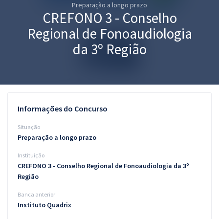
Preparação a longo prazo
Pós
CREFONO 3 - Conselho
Graduação
Regional de Fonoaudiologia
da 3º Região
OAB
Mentorias
Questões grátis
Informações do Concurso
Conteúdo gratuito
Situação
Preparação a longo prazo
Blog
Instituição
Aprovados
CREFONO 3 - Conselho Regional de Fonoaudiologia da 3º
Região
Atendimento
Banca anterior
Instituto Quadrix