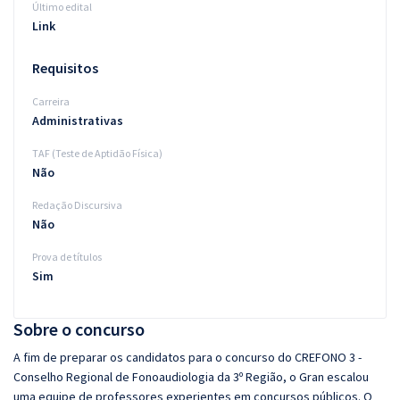
Último edital
Link
Requisitos
Carreira
Administrativas
TAF (Teste de Aptidão Física)
Não
Redação Discursiva
Não
Prova de títulos
Sim
Sobre o concurso
A fim de preparar os candidatos para o concurso do CREFONO 3 -
Conselho Regional de Fonoaudiologia da 3º Região, o Gran escalou
uma equipe de professores experientes em concursos públicos. O