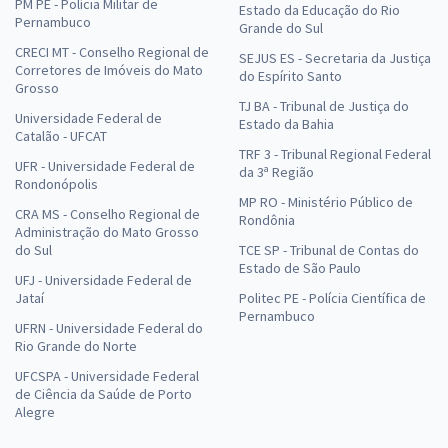
PM PE - Polícia Militar de
Estado da Educação do Rio
Pernambuco
Grande do Sul
CRECI MT - Conselho Regional de
SEJUS ES - Secretaria da Justiça
Corretores de Imóveis do Mato
do Espírito Santo
Grosso
TJ BA - Tribunal de Justiça do
Universidade Federal de
Estado da Bahia
Catalão - UFCAT
TRF 3 - Tribunal Regional Federal
UFR - Universidade Federal de
da 3ª Região
Rondonópolis
MP RO - Ministério Público de
CRA MS - Conselho Regional de
Rondônia
Administração do Mato Grosso
do Sul
TCE SP - Tribunal de Contas do
Estado de São Paulo
UFJ - Universidade Federal de
Jataí
Politec PE - Polícia Científica de
Pernambuco
UFRN - Universidade Federal do
Rio Grande do Norte
UFCSPA - Universidade Federal
de Ciência da Saúde de Porto
Alegre