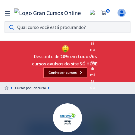
0
Assinatura Ilimitada 11
Acesso a todos os cursos. Teste grátis por 7 dias!
Assinatura OAB Até Passar
Acesso ilimitado a toda preparação para o Exame da
Desconto de
20% em todos os
Ordem, até você passar!
cursos avulsos do site SÓ HOJE!
Conhecer cursos
Residências Multiprofissionais
Preparação completa e intensiva para as principais
Cursos por Concurso
residências em saúde do Brasil
Concursos
Assinatura Ilimitada
Cursos 20% OFF