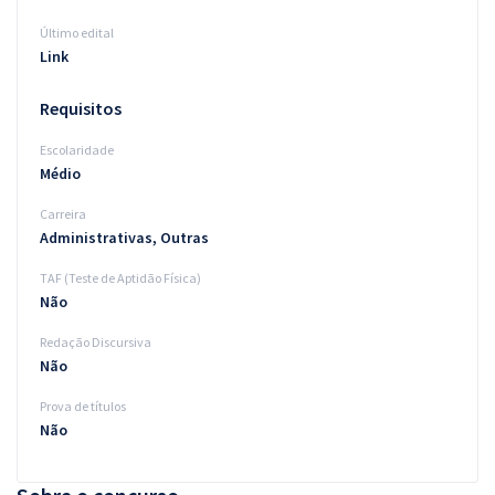
Último edital
Link
Requisitos
Escolaridade
Médio
Carreira
Administrativas, Outras
TAF (Teste de Aptidão Física)
Não
Redação Discursiva
Não
Prova de títulos
Não