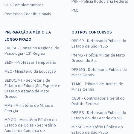
PRF - Polícia Rodoviária Federal
Leis Complementares
PND
Remédios Constitucionais
PREPARAÇÃO A MÉDIO E A
OUTROS CONCURSOS
LONGO PRAZO
DPE SP - Defensoria Pública do
Estado de São Paulo
CRP SC - Conselho Regional de
Psicologia - 12ª Região
PM MS - Polícia Militar de Mato
Grosso do Sul
SEDF - Professor Temporário
DPE MG - Defensoria Pública de
MEC - Ministério da Educação
Minas Gerais
SEDUC/MT - Secretaria de
TJ MG - Tribunal de Justiça de
Estado de Educação, Esporte e
Minas Gerais
Lazer do estado de Mato
Grosso
CGDF - Controladoria Geral do
Distrito Federal
MME - Ministério de Minas e
Energia
DPE RS - Defensoria Pública do
Estado do Rio Grande do Sul
MP GO - Ministério Público do
Estado de Goiás - Secretário
MP SP - Ministério Público do
Auxiliar da Comarca de
Estado de São Paulo