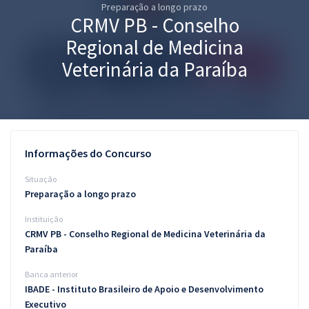
Preparação a longo prazo
Pós
CRMV PB - Conselho
Graduação
Regional de Medicina
Veterinária da Paraíba
OAB
Mentorias
Questões grátis
Informações do Concurso
Conteúdo gratuito
Situação
Preparação a longo prazo
Blog
Instituição
Aprovados
CRMV PB - Conselho Regional de Medicina Veterinária da
Paraíba
Atendimento
Banca anterior
IBADE - Instituto Brasileiro de Apoio e Desenvolvimento
Executivo