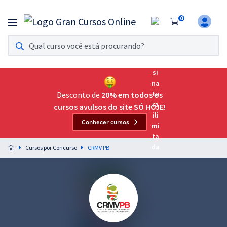
0
Assinatura Ilimitada 11
Acesso a todos os cursos. Teste grátis por 7 dias!
Assinatura OAB Até Passar
Acesso ilimitado a toda preparação para o Exame da
Desconto de
20% em todos os
Ordem, até você passar!
cursos avulsos do site SÓ HOJE!
Conhecer cursos
Residências Multiprofissionais
Preparação completa e intensiva para as principais
Cursos por Concurso
CRMV PB
residências em saúde do Brasil
Concursos
Assinatura Ilimitada
Cursos 20% OFF