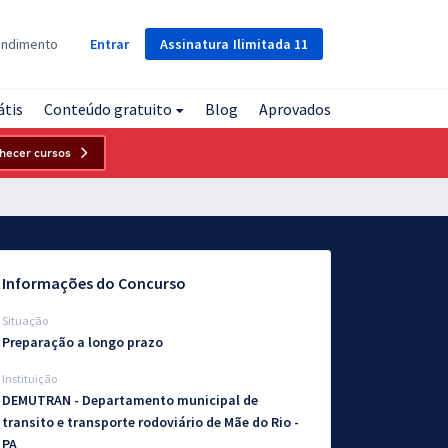
Assinatura
Ilimitada
11
endimento
Entrar
átis
Conteúdo gratuito
Blog
Aprovados
hecer cursos
Informações do Concurso
Situação
Preparação a longo prazo
Instituição
DEMUTRAN - Departamento municipal de
transito e transporte rodoviário de Mãe do Rio -
PA