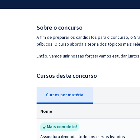
Pós
Graduação
Sobre o concurso
OAB
A fim de preparar os candidatos para o concurso, o G
públicos. O curso aborda a teoria dos tópicos mais rele
Mentorias
Então, vamos unir nossas forças! Vamos estudar juntos
Questões grátis
Cursos deste concurso
Conteúdo gratuito
Blog
Cursos
p
or matéria
Aprovados
Nome
Atendimento
Mais completo!
Assinatura ilimitada: todos os cursos listados