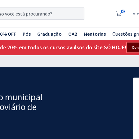
0
At
20% OFF
Pós
Graduação
OAB
Mentorias
Questões gr
 de
20% em todos os cursos avulsos do site SÓ HOJE!
Con
 municipal
oviário de