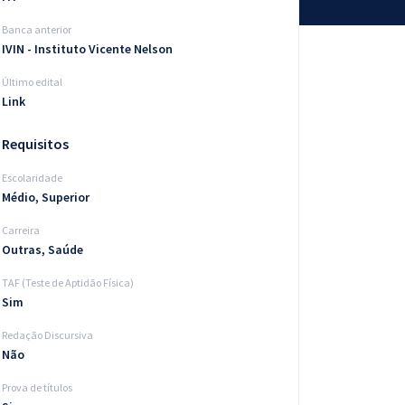
Banca anterior
IVIN - Instituto Vicente Nelson
Último edital
Link
Requisitos
Escolaridade
Médio, Superior
Carreira
Outras, Saúde
TAF (Teste de Aptidão Física)
Sim
Redação Discursiva
Não
Prova de títulos