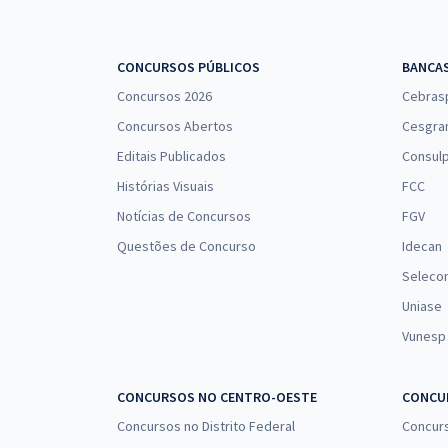
CONCURSOS PÚBLICOS
BANCA
Concursos 2026
Cebras
Concursos Abertos
Cesgra
Editais Publicados
Consulp
Histórias Visuais
FCC
Notícias de Concursos
FGV
Questões de Concurso
Idecan
Seleco
Uniase
Vunesp
CONCURSOS NO CENTRO-OESTE
CONCUR
Concursos no Distrito Federal
Concur