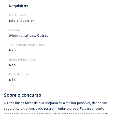
Requisitos
Escolaridade
Médio, Superior
Carreira
Administrativas, Outras
TAF (Teste de Aptidão Física)
Não
Redação Discursiva
Não
Prova de títulos
Não
Sobre o concurso
O Gran busca fazer de sua preparação a melhor possível, dando-lhe
segurança e tranquilidade para enfrentar a prova! Para isso, conte