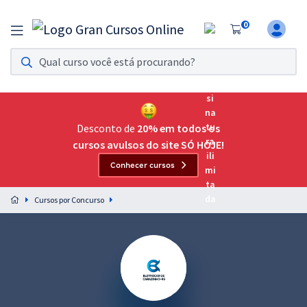
0
Assinatura Ilimitada 11
Acesso a todos os cursos. Teste grátis por 7 dias!
Assinatura OAB Até Passar
Acesso ilimitado a toda preparação para o Exame da
Desconto de
20% em todos os
Ordem, até você passar!
cursos avulsos do site SÓ HOJE!
Conhecer cursos
Residências Multiprofissionais
Preparação completa e intensiva para as principais
Cursos por Concurso
residências em saúde do Brasil
Concursos
Assinatura Ilimitada
Cursos 20% OFF