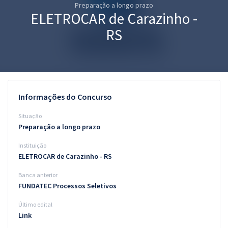
Preparação a longo prazo
Pós
ELETROCAR de Carazinho -
Graduação
RS
OAB
Mentorias
Informações do Concurso
Questões grátis
Situação
Conteúdo gratuito
Preparação a longo prazo
Instituição
Blog
ELETROCAR de Carazinho - RS
Aprovados
Banca anterior
FUNDATEC Processos Seletivos
Atendimento
Último edital
Link