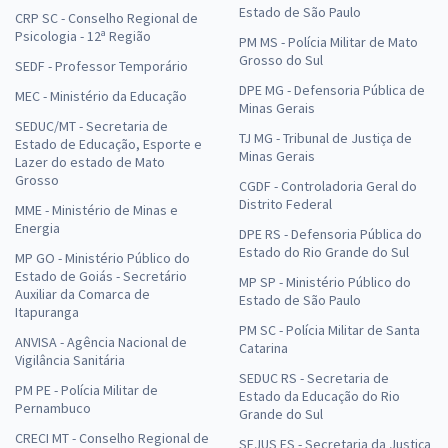
Estado de São Paulo
CRP SC - Conselho Regional de
Psicologia - 12ª Região
PM MS - Polícia Militar de Mato
Grosso do Sul
SEDF - Professor Temporário
DPE MG - Defensoria Pública de
MEC - Ministério da Educação
Minas Gerais
SEDUC/MT - Secretaria de
TJ MG - Tribunal de Justiça de
Estado de Educação, Esporte e
Minas Gerais
Lazer do estado de Mato
Grosso
CGDF - Controladoria Geral do
Distrito Federal
MME - Ministério de Minas e
Energia
DPE RS - Defensoria Pública do
Estado do Rio Grande do Sul
MP GO - Ministério Público do
Estado de Goiás - Secretário
MP SP - Ministério Público do
Auxiliar da Comarca de
Estado de São Paulo
Itapuranga
PM SC - Polícia Militar de Santa
ANVISA - Agência Nacional de
Catarina
Vigilância Sanitária
SEDUC RS - Secretaria de
PM PE - Polícia Militar de
Estado da Educação do Rio
Pernambuco
Grande do Sul
CRECI MT - Conselho Regional de
SEJUS ES - Secretaria da Justiça