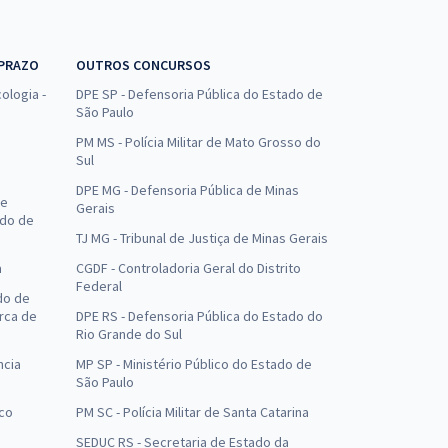
 PRAZO
OUTROS CONCURSOS
ologia -
DPE SP - Defensoria Pública do Estado de
São Paulo
PM MS - Polícia Militar de Mato Grosso do
Sul
DPE MG - Defensoria Pública de Minas
de
Gerais
ado de
TJ MG - Tribunal de Justiça de Minas Gerais
a
CGDF - Controladoria Geral do Distrito
Federal
do de
arca de
DPE RS - Defensoria Pública do Estado do
Rio Grande do Sul
ncia
MP SP - Ministério Público do Estado de
São Paulo
uco
PM SC - Polícia Militar de Santa Catarina
SEDUC RS - Secretaria de Estado da