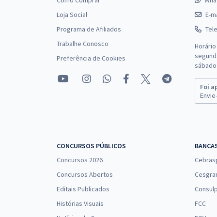
Como Comprar
Wha
Loja Social
E-ma
Programa de Afiliados
Tel
Trabalhe Conosco
Horário
segunda
Preferência de Cookies
sábado 
Foi a
Envie-
CONCURSOS PÚBLICOS
BANCA
Concursos 2026
Cebras
Concursos Abertos
Cesgra
Editais Publicados
Consulp
Histórias Visuais
FCC