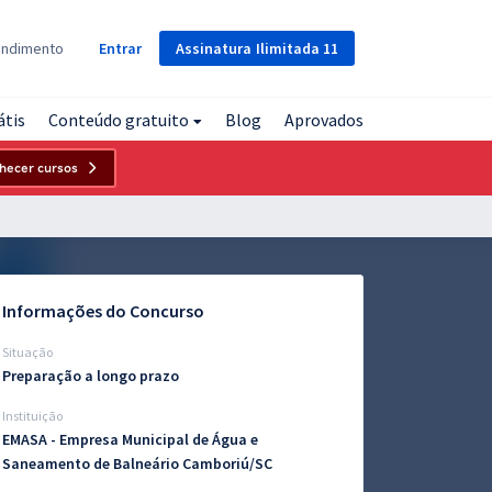
Assinatura
Ilimitada
11
endimento
Entrar
átis
Conteúdo gratuito
Blog
Aprovados
hecer cursos
Informações do Concurso
Situação
Preparação a longo prazo
Instituição
EMASA - Empresa Municipal de Água e
Saneamento de Balneário Camboriú/SC