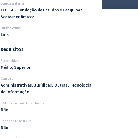
Banca anterior
FEPESE - Fundação de Estudos e Pesquisas
Socioeconômicos
Último edital
Link
Requisitos
Escolaridade
Médio, Superior
Carreira
Administrativas, Jurídicas, Outras, Tecnologia
da Informação
TAF (Teste de Aptidão Física)
Não
Redação Discursiva
Não