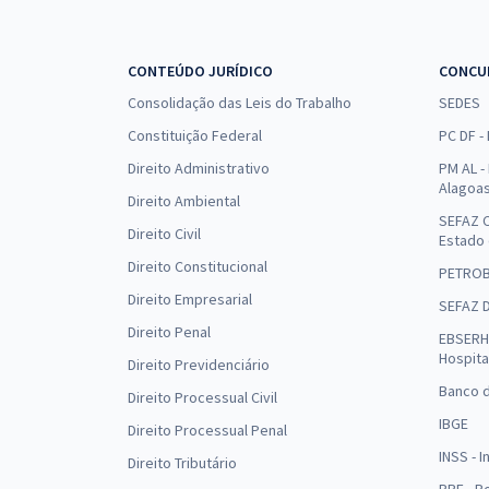
CONTEÚDO JURÍDICO
CONCU
Consolidação das Leis do Trabalho
SEDES
Constituição Federal
PC DF -
Direito Administrativo
PM AL - 
Alagoa
Direito Ambiental
SEFAZ C
Direito Civil
Estado
Direito Constitucional
PETRO
Direito Empresarial
SEFAZ 
Direito Penal
EBSERH 
Hospita
Direito Previdenciário
Banco d
Direito Processual Civil
IBGE
Direito Processual Penal
INSS - 
Direito Tributário