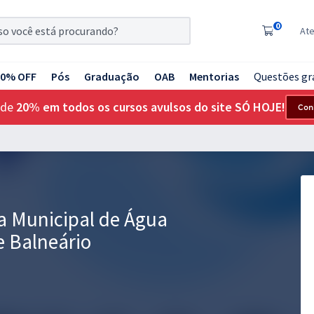
0
At
20% OFF
Pós
Graduação
OAB
Mentorias
Questões gr
 de
20% em todos os cursos avulsos do site SÓ HOJE!
Con
 Municipal de Água
 Balneário