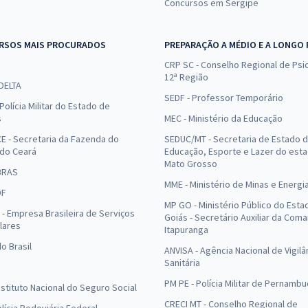
Concursos em Sergipe
RSOS MAIS PROCURADOS
PREPARAÇÃO A MÉDIO E A LONGO
CRP SC - Conselho Regional de Psic
12ª Região
 DELTA
SEDF - Professor Temporário
Polícia Militar do Estado de
s
MEC - Ministério da Educação
E - Secretaria da Fazenda do
SEDUC/MT - Secretaria de Estado 
 do Ceará
Educação, Esporte e Lazer do est
Mato Grosso
BRAS
MME - Ministério de Minas e Energi
DF
MP GO - Ministério Público do Esta
- Empresa Brasileira de Serviços
Goiás - Secretário Auxiliar da Com
lares
Itapuranga
o Brasil
ANVISA - Agência Nacional de Vigilâ
Sanitária
PM PE - Polícia Militar de Pernamb
Instituto Nacional do Seguro Social
CRECI MT - Conselho Regional de