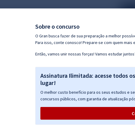
Pós
Graduação
Sobre o concurso
OAB
O Gran busca fazer de sua preparação a melhor possíve
Para isso, conte conosco! Prepare-se com quem mais 
Mentorias
Então, vamos unir nossas forças! Vamos estudar juntos
Questões grátis
Assinatura Ilimitada: acesse todos o
Conteúdo gratuito
lugar!
Blog
O melhor custo benefício para os seus estudos e seu
Aprovados
concursos públicos, com garantia de atualização pós
C
Atendimento