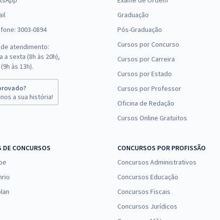
tsApp
Exame de Ordem
il
Graduação
efone: 3003-0894
Pós-Graduação
Cursos por Concurso
 de atendimento:
 a sexta (8h às 20h),
Cursos por Carreira
(9h às 13h).
Cursos por Estado
provado?
Cursos por Professor
nos a sua história!
Oficina de Redação
Cursos Online Gratuitos
S DE CONCURSOS
CONCURSOS POR PROFISSÃO
pe
Concursos Administrativos
nrio
Concursos Educação
lan
Concursos Fiscais
Concursos Jurídicos