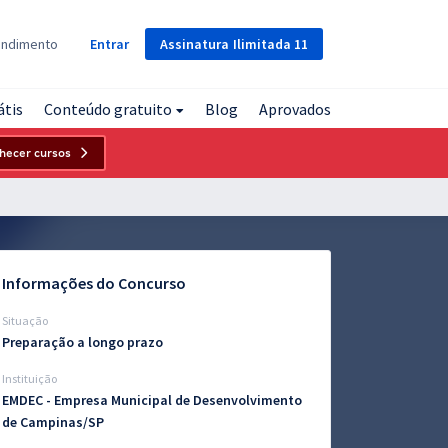
Assinatura
Ilimitada
11
endimento
Entrar
átis
Conteúdo gratuito
Blog
Aprovados
hecer cursos
Informações do Concurso
Situação
Preparação a longo prazo
Instituição
EMDEC - Empresa Municipal de Desenvolvimento
de Campinas/SP