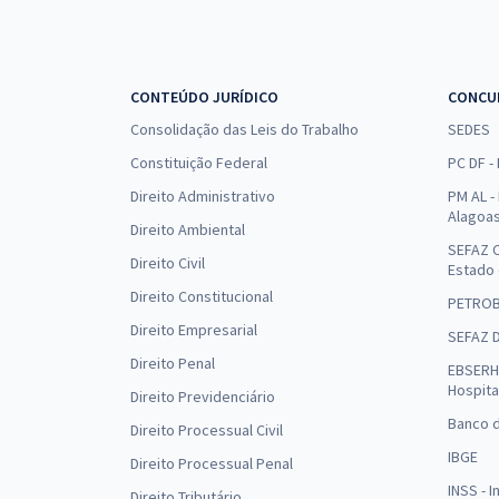
CONTEÚDO JURÍDICO
CONCU
Consolidação das Leis do Trabalho
SEDES
Constituição Federal
PC DF -
Direito Administrativo
PM AL - 
Alagoa
Direito Ambiental
SEFAZ C
Direito Civil
Estado
Direito Constitucional
PETRO
Direito Empresarial
SEFAZ 
Direito Penal
EBSERH 
Hospita
Direito Previdenciário
Banco d
Direito Processual Civil
IBGE
Direito Processual Penal
INSS - 
Direito Tributário