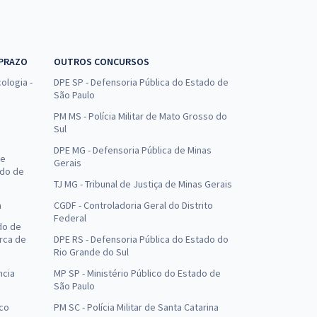
 PRAZO
OUTROS CONCURSOS
ologia -
DPE SP - Defensoria Pública do Estado de
São Paulo
PM MS - Polícia Militar de Mato Grosso do
Sul
DPE MG - Defensoria Pública de Minas
de
Gerais
ado de
TJ MG - Tribunal de Justiça de Minas Gerais
a
CGDF - Controladoria Geral do Distrito
Federal
do de
arca de
DPE RS - Defensoria Pública do Estado do
Rio Grande do Sul
ncia
MP SP - Ministério Público do Estado de
São Paulo
uco
PM SC - Polícia Militar de Santa Catarina