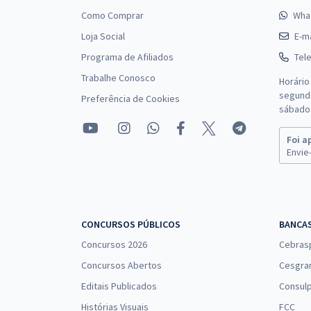
Como Comprar
Wha
Loja Social
E-ma
Programa de Afiliados
Tel
Trabalhe Conosco
Horário
segunda
Preferência de Cookies
sábado 
Foi a
Envie-
CONCURSOS PÚBLICOS
BANCA
Concursos 2026
Cebras
Concursos Abertos
Cesgra
Editais Publicados
Consulp
Histórias Visuais
FCC