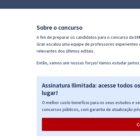
Pós
Graduação
Sobre o concurso
OAB
A fim de preparar os candidatos para o concurso da E
Gran escalou uma equipe de professores experientes e
Mentorias
relevantes dos últimos editais.
Então, vamos unir nossas forças! Vamos estudar juntos
Questões grátis
Conteúdo gratuito
Assinatura Ilimitada: acesse todos o
Blog
lugar!
Aprovados
O melhor custo benefício para os seus estudos e seu
concursos públicos, com garantia de atualização pós
Atendimento
C