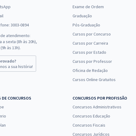
tsApp
Exame de Ordem
il
Graduação
efone: 3003-0894
Pós-Graduação
Cursos por Concurso
 de atendimento:
 a sexta (8h às 20h),
Cursos por Carreira
(9h às 13h).
Cursos por Estado
provado?
Cursos por Professor
nos a sua história!
Oficina de Redação
Cursos Online Gratuitos
S DE CONCURSOS
CONCURSOS POR PROFISSÃO
pe
Concursos Administrativos
nrio
Concursos Educação
lan
Concursos Fiscais
Concursos Jurídicos