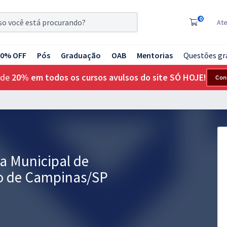
0
At
20% OFF
Pós
Graduação
OAB
Mentorias
Questões gr
 de
20% em todos os cursos avulsos do site SÓ HOJE!
Con
 Municipal de
o de Campinas/SP