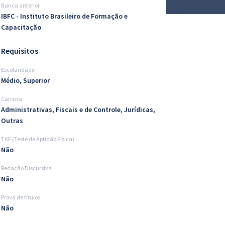
Banca anterior
IBFC - Instituto Brasileiro de Formação e
Capacitação
Requisitos
Escolaridade
Médio, Superior
Carreira
Administrativas, Fiscais e de Controle, Jurídicas,
Outras
TAF (Teste de Aptidão Física)
Não
Redação Discursiva
Não
Prova de títulos
Não