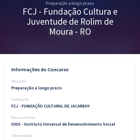
Preparação a longo prazo
Pós
FCJ - Fundação Cultura e
Graduação
Juventude de Rolim de
Moura - RO
OAB
Mentorias
Questões grátis
Informações do Concurso
Conteúdo gratuito
Situação
Preparação a longo prazo
Blog
Instituição
Aprovados
FCJ - FUNDAÇÃO CULTURAL DE JACAREHY
Banca anterior
Atendimento
IUDS - Instituto Universal de Desenvolvimento Social
Último edital