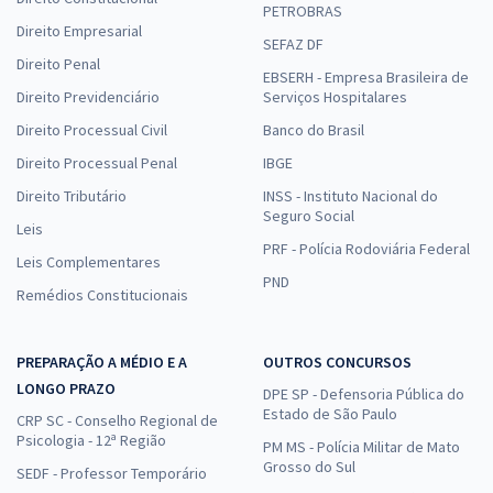
PETROBRAS
Direito Empresarial
SEFAZ DF
Direito Penal
EBSERH - Empresa Brasileira de
Direito Previdenciário
Serviços Hospitalares
Direito Processual Civil
Banco do Brasil
Direito Processual Penal
IBGE
Direito Tributário
INSS - Instituto Nacional do
Seguro Social
Leis
PRF - Polícia Rodoviária Federal
Leis Complementares
PND
Remédios Constitucionais
PREPARAÇÃO A MÉDIO E A
OUTROS CONCURSOS
LONGO PRAZO
DPE SP - Defensoria Pública do
Estado de São Paulo
CRP SC - Conselho Regional de
Psicologia - 12ª Região
PM MS - Polícia Militar de Mato
Grosso do Sul
SEDF - Professor Temporário