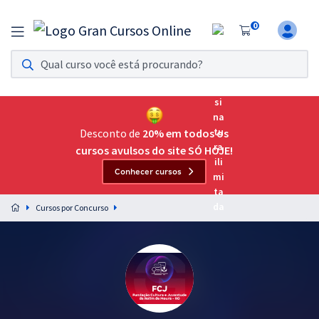
0
Assinatura Ilimitada 11
Acesso a todos os cursos. Teste grátis por 7 dias!
Assinatura OAB Até Passar
Acesso ilimitado a toda preparação para o Exame da
Desconto de
20% em todos os
Ordem, até você passar!
cursos avulsos do site SÓ HOJE!
Conhecer cursos
Residências Multiprofissionais
Preparação completa e intensiva para as principais
Cursos por Concurso
residências em saúde do Brasil
Concursos
Assinatura Ilimitada
Cursos 20% OFF