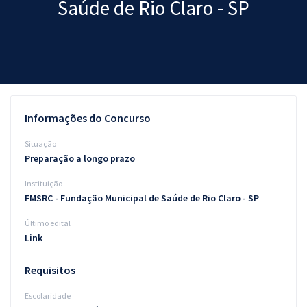
Saúde de Rio Claro - SP
Pós
Graduação
OAB
Mentorias
Informações do Concurso
Questões grátis
Situação
Preparação a longo prazo
Conteúdo gratuito
Instituição
Blog
FMSRC - Fundação Municipal de Saúde de Rio Claro - SP
Aprovados
Último edital
Link
Atendimento
Requisitos
Escolaridade