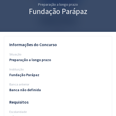
Preparação a longo prazo
Pós
Fundação Parápaz
Graduação
OAB
Mentorias
Informações do Concurso
Questões grátis
Situação
Preparação a longo prazo
Conteúdo gratuito
Instituição
Blog
Fundação Parápaz
Aprovados
Banca anterior
Banca não definida
Atendimento
Requisitos
Escolaridade