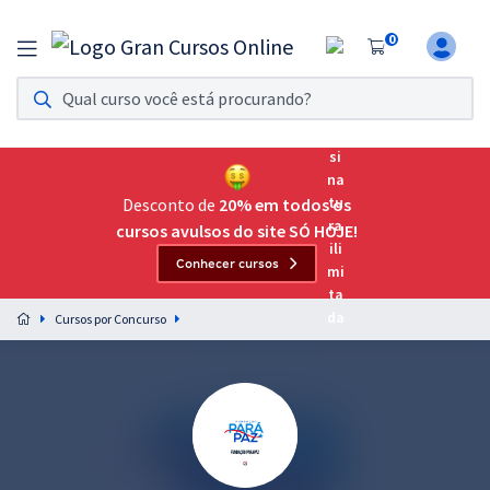
0
Assinatura Ilimitada 11
Acesso a todos os cursos. Teste grátis por 7 dias!
Assinatura OAB Até Passar
Acesso ilimitado a toda preparação para o Exame da
Desconto de
20% em todos os
Ordem, até você passar!
cursos avulsos do site SÓ HOJE!
Conhecer cursos
Residências Multiprofissionais
Preparação completa e intensiva para as principais
Cursos por Concurso
residências em saúde do Brasil
Concursos
Assinatura Ilimitada
Cursos 20% OFF