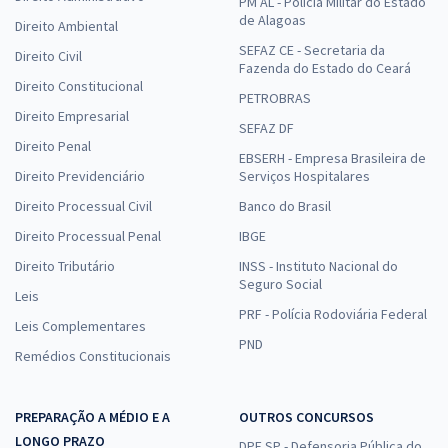
PM AL - Polícia Militar do Estado
de Alagoas
Direito Ambiental
SEFAZ CE - Secretaria da
Direito Civil
Fazenda do Estado do Ceará
Direito Constitucional
PETROBRAS
Direito Empresarial
SEFAZ DF
Direito Penal
EBSERH - Empresa Brasileira de
Direito Previdenciário
Serviços Hospitalares
Direito Processual Civil
Banco do Brasil
Direito Processual Penal
IBGE
Direito Tributário
INSS - Instituto Nacional do
Seguro Social
Leis
PRF - Polícia Rodoviária Federal
Leis Complementares
PND
Remédios Constitucionais
PREPARAÇÃO A MÉDIO E A
OUTROS CONCURSOS
LONGO PRAZO
DPE SP - Defensoria Pública do