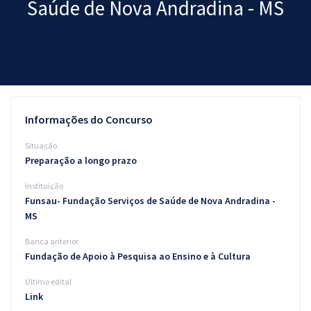
Saúde de Nova Andradina - MS
Pós
Graduação
OAB
Mentorias
Informações do Concurso
Questões grátis
Situação
Preparação a longo prazo
Conteúdo gratuito
Instituição
Blog
Funsau- Fundação Serviços de Saúde de Nova Andradina -
MS
Aprovados
Banca anterior
Fundação de Apoio à Pesquisa ao Ensino e à Cultura
Atendimento
Último edital
Link