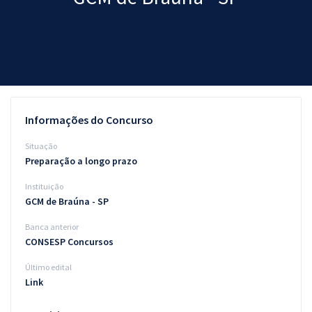
Pós
Graduação
OAB
Mentorias
Informações do Concurso
Questões grátis
Situação
Preparação a longo prazo
Conteúdo gratuito
Instituição
Blog
GCM de Braúna - SP
Aprovados
Banca anterior
CONSESP Concursos
Atendimento
Último edital
Link