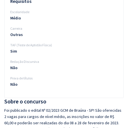
Requisitos
Escolaridade
Médio
Carreira
Outras
TAF (Teste de Aptidão Física)
Sim
Redação Discursiva
Não
Prova de títulos
Não
Sobre o concurso
Foi publicado o edital Nº 02/2023 GCM de Braúna - SP! São oferecidas
2 vagas para cargos de nível médio, as inscrições no valor de R$
60,00 e poderão ser realizadas do dia 08 a 28 de fevereiro de 2023.