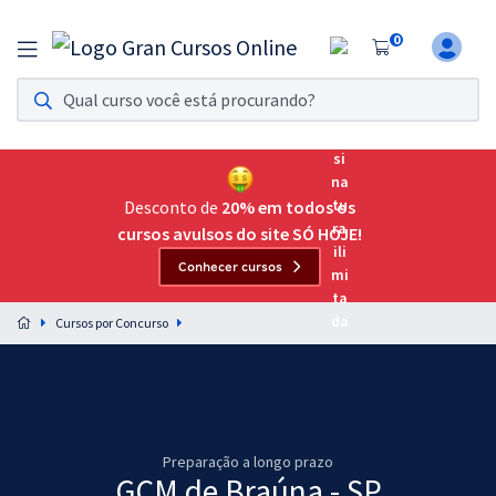
0
Assinatura Ilimitada 11
Acesso a todos os cursos. Teste grátis por 7 dias!
Assinatura OAB Até Passar
Acesso ilimitado a toda preparação para o Exame da
Desconto de
20% em todos os
Ordem, até você passar!
cursos avulsos do site SÓ HOJE!
Conhecer cursos
Residências Multiprofissionais
Preparação completa e intensiva para as principais
Cursos por Concurso
residências em saúde do Brasil
Concursos
Assinatura Ilimitada
Preparação a longo prazo
Cursos 20% OFF
GCM de Braúna - SP