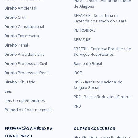
PM AL - Polícia Militar do Estado
de Alagoas
Direito Ambiental
SEFAZ CE - Secretaria da
Direito Civil
Fazenda do Estado do Ceará
Direito Constitucional
PETROBRAS
Direito Empresarial
SEFAZ DF
Direito Penal
EBSERH - Empresa Brasileira de
Direito Previdenciário
Serviços Hospitalares
Direito Processual Civil
Banco do Brasil
Direito Processual Penal
IBGE
Direito Tributário
INSS - Instituto Nacional do
Seguro Social
Leis
PRF - Polícia Rodoviária Federal
Leis Complementares
PND
Remédios Constitucionais
PREPARAÇÃO A MÉDIO E A
OUTROS CONCURSOS
LONGO PRAZO
DPE SP - Defensoria Pública do