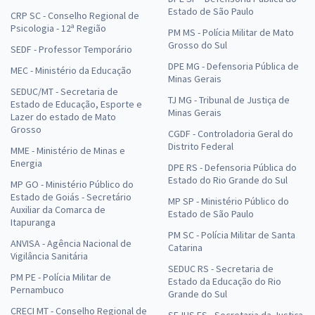
Estado de São Paulo
CRP SC - Conselho Regional de
Psicologia - 12ª Região
PM MS - Polícia Militar de Mato
Grosso do Sul
SEDF - Professor Temporário
DPE MG - Defensoria Pública de
MEC - Ministério da Educação
Minas Gerais
SEDUC/MT - Secretaria de
TJ MG - Tribunal de Justiça de
Estado de Educação, Esporte e
Minas Gerais
Lazer do estado de Mato
Grosso
CGDF - Controladoria Geral do
Distrito Federal
MME - Ministério de Minas e
Energia
DPE RS - Defensoria Pública do
Estado do Rio Grande do Sul
MP GO - Ministério Público do
Estado de Goiás - Secretário
MP SP - Ministério Público do
Auxiliar da Comarca de
Estado de São Paulo
Itapuranga
PM SC - Polícia Militar de Santa
ANVISA - Agência Nacional de
Catarina
Vigilância Sanitária
SEDUC RS - Secretaria de
PM PE - Polícia Militar de
Estado da Educação do Rio
Pernambuco
Grande do Sul
CRECI MT - Conselho Regional de