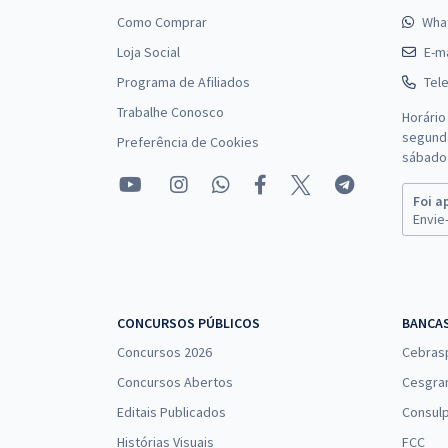
Como Comprar
Wha
Loja Social
E-ma
Programa de Afiliados
Tel
Trabalhe Conosco
Horário
segunda
Preferência de Cookies
sábado 
Foi a
Envie-
CONCURSOS PÚBLICOS
BANCA
Concursos 2026
Cebras
Concursos Abertos
Cesgra
Editais Publicados
Consulp
Histórias Visuais
FCC