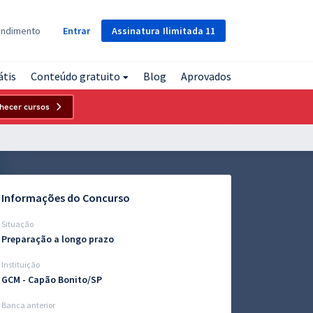
Assinatura
Ilimitada
11
endimento
Entrar
átis
Conteúdo gratuito
Blog
Aprovados
hecer cursos
Informações do Concurso
Situação
Preparação a longo prazo
Instituição
GCM - Capão Bonito/SP
Banca anterior