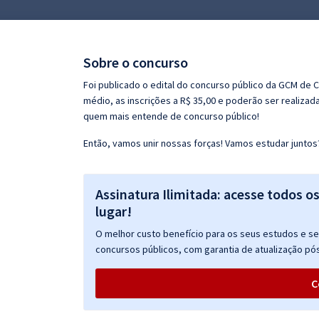
Pós
Graduação
Sobre o concurso
OAB
Foi publicado o edital do concurso público da GCM de 
médio, as inscrições a R$ 35,00 e poderão ser realizad
Mentorias
quem mais entende de concurso público!
Então, vamos unir nossas forças! Vamos estudar juntos
Questões grátis
Conteúdo gratuito
Assinatura Ilimitada: acesse todos o
Blog
lugar!
Aprovados
O melhor custo benefício para os seus estudos e seu
concursos públicos, com garantia de atualização pós
Atendimento
C