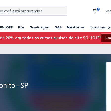
0
At
20% OFF
Pós
Graduação
OAB
Mentorias
Questões gr
 de
20% em todos os cursos avulsos do site SÓ HOJE!
Con
nito - SP