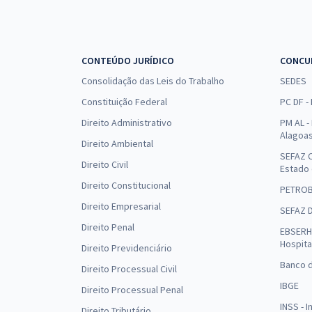
CONTEÚDO JURÍDICO
CONCU
Consolidação das Leis do Trabalho
SEDES
Constituição Federal
PC DF -
Direito Administrativo
PM AL - 
Alagoa
Direito Ambiental
SEFAZ C
Direito Civil
Estado
Direito Constitucional
PETRO
Direito Empresarial
SEFAZ 
Direito Penal
EBSERH 
Hospita
Direito Previdenciário
Banco d
Direito Processual Civil
IBGE
Direito Processual Penal
INSS - 
Direito Tributário