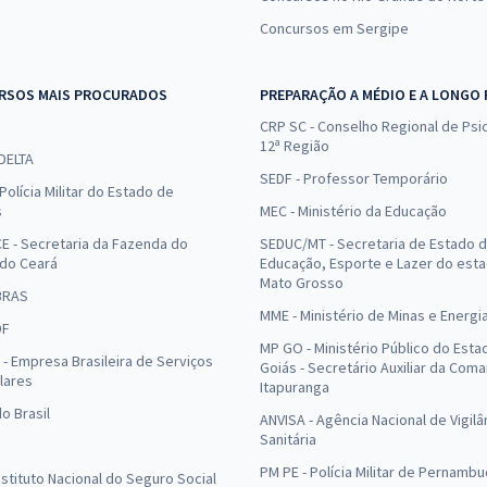
Concursos em Sergipe
RSOS MAIS PROCURADOS
PREPARAÇÃO A MÉDIO E A LONGO
CRP SC - Conselho Regional de Psic
12ª Região
 DELTA
SEDF - Professor Temporário
Polícia Militar do Estado de
s
MEC - Ministério da Educação
E - Secretaria da Fazenda do
SEDUC/MT - Secretaria de Estado 
 do Ceará
Educação, Esporte e Lazer do est
Mato Grosso
BRAS
MME - Ministério de Minas e Energi
DF
MP GO - Ministério Público do Esta
- Empresa Brasileira de Serviços
Goiás - Secretário Auxiliar da Com
lares
Itapuranga
o Brasil
ANVISA - Agência Nacional de Vigilâ
Sanitária
PM PE - Polícia Militar de Pernamb
Instituto Nacional do Seguro Social