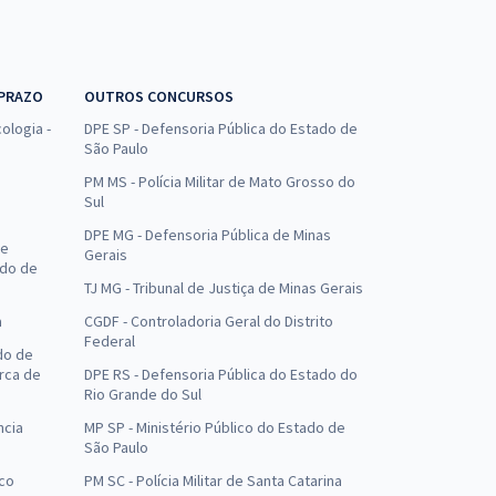
 PRAZO
OUTROS CONCURSOS
ologia -
DPE SP - Defensoria Pública do Estado de
São Paulo
PM MS - Polícia Militar de Mato Grosso do
Sul
DPE MG - Defensoria Pública de Minas
de
Gerais
ado de
TJ MG - Tribunal de Justiça de Minas Gerais
a
CGDF - Controladoria Geral do Distrito
Federal
do de
arca de
DPE RS - Defensoria Pública do Estado do
Rio Grande do Sul
ncia
MP SP - Ministério Público do Estado de
São Paulo
uco
PM SC - Polícia Militar de Santa Catarina