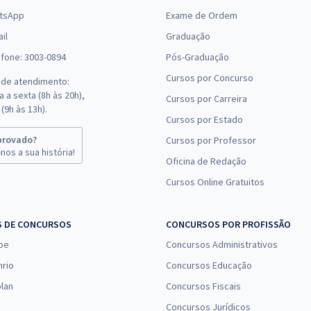
tsApp
Exame de Ordem
il
Graduação
efone: 3003-0894
Pós-Graduação
Cursos por Concurso
 de atendimento:
 a sexta (8h às 20h),
Cursos por Carreira
(9h às 13h).
Cursos por Estado
provado?
Cursos por Professor
nos a sua história!
Oficina de Redação
Cursos Online Gratuitos
S DE CONCURSOS
CONCURSOS POR PROFISSÃO
pe
Concursos Administrativos
nrio
Concursos Educação
lan
Concursos Fiscais
Concursos Jurídicos