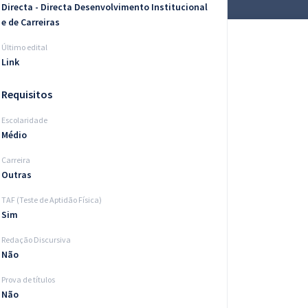
Directa - Directa Desenvolvimento Institucional
e de Carreiras
Último edital
Link
Requisitos
Escolaridade
Médio
Carreira
Outras
TAF (Teste de Aptidão Física)
Sim
Redação Discursiva
Não
Prova de títulos
Não