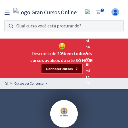
0
Assinatura Ilimitada 11
Acesso a todos os cursos. Teste grátis por 7 dias!
Assinatura OAB Até Passar
Acesso ilimitado a toda preparação para o Exame da
Desconto de
20% em todos os
Ordem, até você passar!
cursos avulsos do site SÓ HOJE!
Conhecer cursos
Residências Multiprofissionais
Preparação completa e intensiva para as principais
Cursos por Concurso
residências em saúde do Brasil
Concursos
Assinatura Ilimitada
Cursos 20% OFF