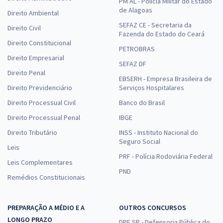
PM AL - Polícia Militar do Estado
de Alagoas
Direito Ambiental
SEFAZ CE - Secretaria da
Direito Civil
Fazenda do Estado do Ceará
Direito Constitucional
PETROBRAS
Direito Empresarial
SEFAZ DF
Direito Penal
EBSERH - Empresa Brasileira de
Direito Previdenciário
Serviços Hospitalares
Direito Processual Civil
Banco do Brasil
Direito Processual Penal
IBGE
Direito Tributário
INSS - Instituto Nacional do
Seguro Social
Leis
PRF - Polícia Rodoviária Federal
Leis Complementares
PND
Remédios Constitucionais
PREPARAÇÃO A MÉDIO E A
OUTROS CONCURSOS
LONGO PRAZO
DPE SP - Defensoria Pública do