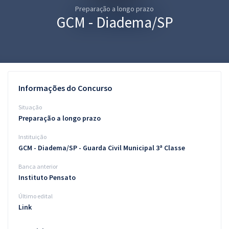
Preparação a longo prazo
Pós
GCM - Diadema/SP
Graduação
OAB
Mentorias
Informações do Concurso
Questões grátis
Situação
Preparação a longo prazo
Conteúdo gratuito
Instituição
Blog
GCM - Diadema/SP - Guarda Civil Municipal 3ª Classe
Aprovados
Banca anterior
Instituto Pensato
Atendimento
Último edital
Link