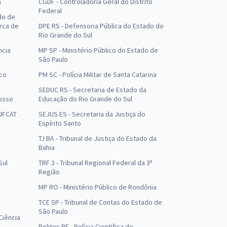
a
CGDF - Controladoria Geral do Distrito
Federal
do de
arca de
DPE RS - Defensoria Pública do Estado do
Rio Grande do Sul
ncia
MP SP - Ministério Público do Estado de
São Paulo
uco
PM SC - Polícia Militar de Santa Catarina
SEDUC RS - Secretaria de Estado da
osso
Educação do Rio Grande do Sul
 UFCAT
SEJUS ES - Secretaria da Justiça do
Espírito Santo
TJ BA - Tribunal de Justiça do Estado da
Bahia
Sul
TRF 3 - Tribunal Regional Federal da 3ª
Região
MP RO - Ministério Público de Rondônia
o
TCE SP - Tribunal de Contas do Estado de
São Paulo
Ciência
Politec PE - Polícia Científica de