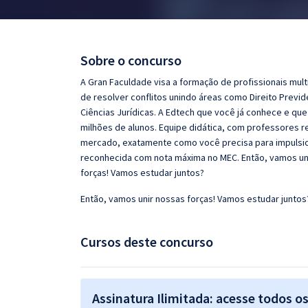
Pós
Graduação
Sobre o concurso
OAB
A Gran Faculdade visa a formação de profissionais mult
de resolver conflitos unindo áreas como Direito Previd
Mentorias
Ciências Jurídicas. A Edtech que você já conhece e qu
milhões de alunos. Equipe didática, com professores
mercado, exatamente como você precisa para impulsiona
Questões grátis
reconhecida com nota máxima no MEC. Então, vamos uni
Conteúdo gratuito
forças! Vamos estudar juntos?
Blog
Então, vamos unir nossas forças! Vamos estudar juntos
Aprovados
Cursos deste concurso
Atendimento
Assinatura Ilimitada: acesse todos o