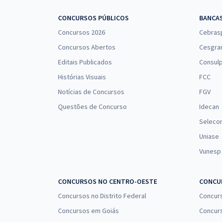
CONCURSOS PÚBLICOS
BANCA
Concursos 2026
Cebras
Concursos Abertos
Cesgra
Editais Publicados
Consulp
Histórias Visuais
FCC
Notícias de Concursos
FGV
Questões de Concurso
Idecan
Seleco
Uniase
Vunesp
CONCURSOS NO CENTRO-OESTE
CONCUR
Concursos no Distrito Federal
Concur
Concursos em Goiás
Concurs