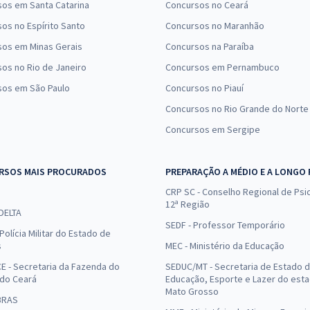
os em Santa Catarina
Concursos no Ceará
os no Espírito Santo
Concursos no Maranhão
sos em Minas Gerais
Concursos na Paraíba
os no Rio de Janeiro
Concursos em Pernambuco
sos em São Paulo
Concursos no Piauí
Concursos no Rio Grande do Norte
Concursos em Sergipe
RSOS MAIS PROCURADOS
PREPARAÇÃO A MÉDIO E A LONGO
CRP SC - Conselho Regional de Psic
12ª Região
 DELTA
SEDF - Professor Temporário
Polícia Militar do Estado de
s
MEC - Ministério da Educação
E - Secretaria da Fazenda do
SEDUC/MT - Secretaria de Estado 
 do Ceará
Educação, Esporte e Lazer do est
Mato Grosso
BRAS