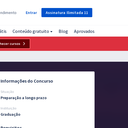
Assinatura
Ilimitada
11
endimento
Entrar
átis
Conteúdo gratuito
Blog
Aprovados
hecer cursos
Informações do Concurso
Situação
Preparação a longo prazo
Instituição
Graduação
Requisitos