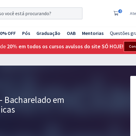
0
At
20% OFF
Pós
Graduação
OAB
Mentorias
Questões gr
 de
20% em todos os cursos avulsos do site SÓ HOJE!
Con
- Bacharelado em
icas