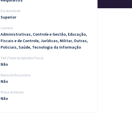
Escolaridade
Superior
Carreira
Administrativas, Controle e Gestão, Educação,
Fiscais e de Controle, Jurídicas, Militar, Outras,
Policiais, Saúde, Tecnologia da Informação
TAF (Teste de Aptidão Física)
Não
Redação Discursiva
Não
Prova de títulos
Não