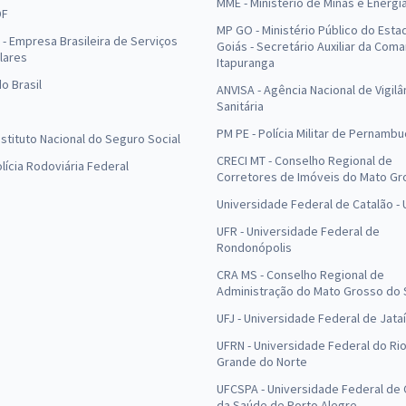
MME - Ministério de Minas e Energi
DF
MP GO - Ministério Público do Esta
- Empresa Brasileira de Serviços
Goiás - Secretário Auxiliar da Com
lares
Itapuranga
o Brasil
ANVISA - Agência Nacional de Vigilâ
Sanitária
PM PE - Polícia Militar de Pernamb
Instituto Nacional do Seguro Social
CRECI MT - Conselho Regional de
olícia Rodoviária Federal
Corretores de Imóveis do Mato Gr
Universidade Federal de Catalão -
UFR - Universidade Federal de
Rondonópolis
CRA MS - Conselho Regional de
Administração do Mato Grosso do 
UFJ - Universidade Federal de Jataí
UFRN - Universidade Federal do Ri
Grande do Norte
UFCSPA - Universidade Federal de 
da Saúde de Porto Alegre