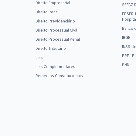
Direito Empresarial
SEFAZ 
Direito Penal
EBSERH 
Hospita
Direito Previdenciário
Banco d
Direito Processual Civil
IBGE
Direito Processual Penal
INSS - 
Direito Tributário
PRF - P
Leis
PND
Leis Complementares
Remédios Constitucionais