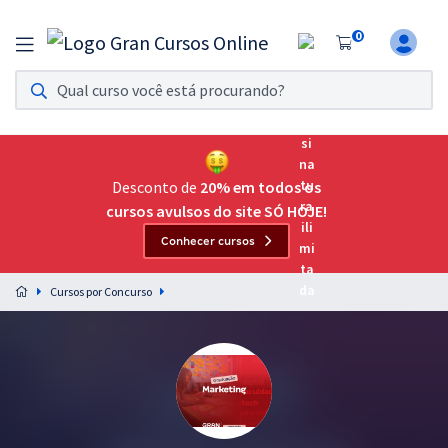
0
Assinatura Ilimitada 11
Acesso a todos os cursos. Teste grátis por 7 dias!
Assinatura OAB Até Passar
Acesso ilimitado a toda preparação para o Exame da
Desconto de
20% em todos os
Ordem, até você passar!
cursos avulsos do site SÓ HOJE!
Conhecer cursos
Residências Multiprofissionais
Preparação completa e intensiva para as principais
Cursos por Concurso
residências em saúde do Brasil
Concursos
Assinatura Ilimitada
Cursos 20% OFF