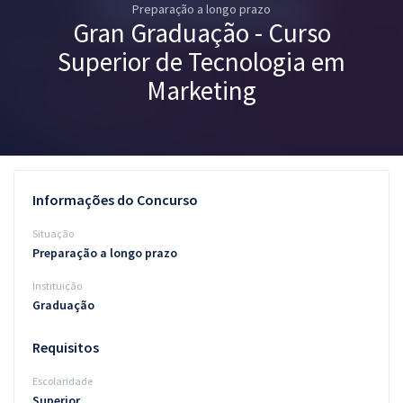
Preparação a longo prazo
Pós
Gran Graduação - Curso
Graduação
Superior de Tecnologia em
Marketing
OAB
Mentorias
Questões grátis
Informações do Concurso
Conteúdo gratuito
Situação
Preparação a longo prazo
Blog
Instituição
Aprovados
Graduação
Atendimento
Requisitos
Escolaridade
Superior