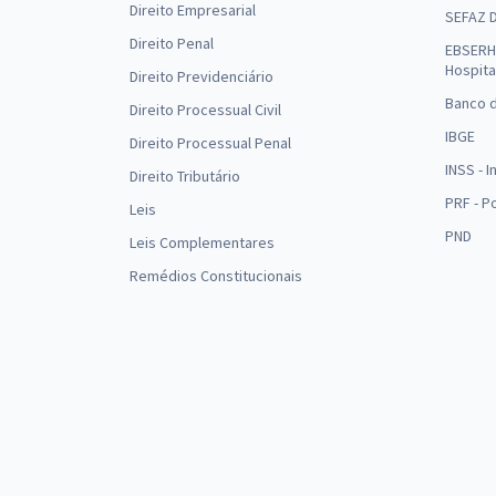
Direito Empresarial
SEFAZ 
Direito Penal
EBSERH 
Hospita
Direito Previdenciário
Banco d
Direito Processual Civil
IBGE
Direito Processual Penal
INSS - 
Direito Tributário
PRF - P
Leis
PND
Leis Complementares
Remédios Constitucionais