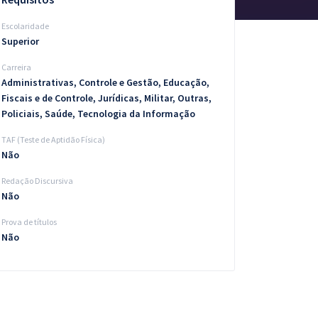
Escolaridade
Superior
Carreira
Administrativas, Controle e Gestão, Educação,
Fiscais e de Controle, Jurídicas, Militar, Outras,
Policiais, Saúde, Tecnologia da Informação
TAF (Teste de Aptidão Física)
Não
Redação Discursiva
Não
Prova de títulos
Não