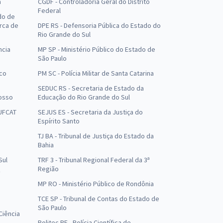
a
CGDF - Controladoria Geral do Distrito
Federal
do de
arca de
DPE RS - Defensoria Pública do Estado do
Rio Grande do Sul
ncia
MP SP - Ministério Público do Estado de
São Paulo
uco
PM SC - Polícia Militar de Santa Catarina
SEDUC RS - Secretaria de Estado da
osso
Educação do Rio Grande do Sul
 UFCAT
SEJUS ES - Secretaria da Justiça do
Espírito Santo
TJ BA - Tribunal de Justiça do Estado da
Bahia
Sul
TRF 3 - Tribunal Regional Federal da 3ª
Região
MP RO - Ministério Público de Rondônia
o
TCE SP - Tribunal de Contas do Estado de
São Paulo
Ciência
Politec PE - Polícia Científica de