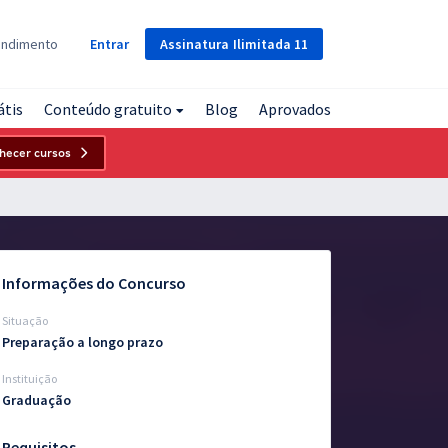
Assinatura
Ilimitada
11
endimento
Entrar
átis
Conteúdo gratuito
Blog
Aprovados
hecer cursos
Informações do Concurso
Situação
Preparação a longo prazo
Instituição
Graduação
Requisitos