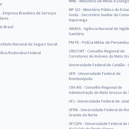
MME - Ministério de Minas e Energi
DF
MP GO - Ministério Público do Esta
- Empresa Brasileira de Serviços
Goiás - Secretário Auxiliar da Com
lares
Itapuranga
o Brasil
ANVISA - Agência Nacional de Vigilâ
Sanitária
PM PE - Polícia Militar de Pernamb
Instituto Nacional do Seguro Social
CRECI MT - Conselho Regional de
olícia Rodoviária Federal
Corretores de Imóveis do Mato Gr
Universidade Federal de Catalão -
UFR - Universidade Federal de
Rondonópolis
CRA MS - Conselho Regional de
Administração do Mato Grosso do 
UFJ - Universidade Federal de Jataí
UFRN - Universidade Federal do Ri
Grande do Norte
UFCSPA - Universidade Federal de 
da Saúde de Porto Alegre