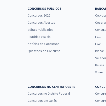
CONCURSOS PÚBLICOS
BANCA
Concursos 2026
Cebras
Concursos Abertos
Cesgra
Editais Publicados
Consulp
Histórias Visuais
FCC
Notícias de Concursos
FGV
Questões de Concurso
Idecan
Seleco
Uniase
Vunesp
CONCURSOS NO CENTRO-OESTE
CONCUR
Concursos no Distrito Federal
Concur
Concursos em Goiás
Concurs