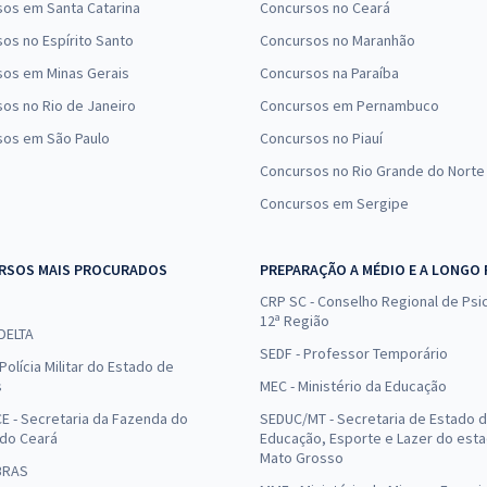
os em Santa Catarina
Concursos no Ceará
os no Espírito Santo
Concursos no Maranhão
sos em Minas Gerais
Concursos na Paraíba
os no Rio de Janeiro
Concursos em Pernambuco
sos em São Paulo
Concursos no Piauí
Concursos no Rio Grande do Norte
Concursos em Sergipe
RSOS MAIS PROCURADOS
PREPARAÇÃO A MÉDIO E A LONGO
CRP SC - Conselho Regional de Psic
12ª Região
 DELTA
SEDF - Professor Temporário
Polícia Militar do Estado de
s
MEC - Ministério da Educação
E - Secretaria da Fazenda do
SEDUC/MT - Secretaria de Estado 
 do Ceará
Educação, Esporte e Lazer do est
Mato Grosso
BRAS