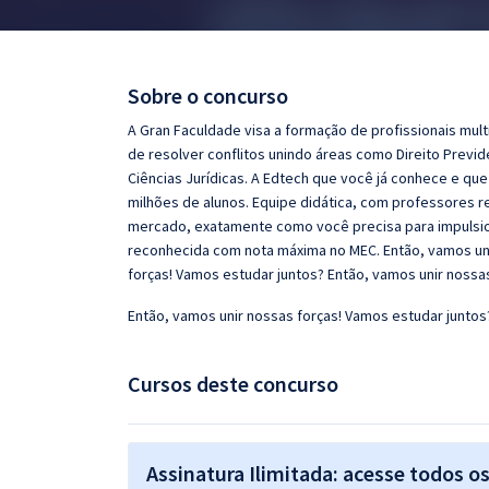
Pós
Graduação
Sobre o concurso
OAB
A Gran Faculdade visa a formação de profissionais mult
de resolver conflitos unindo áreas como Direito Previd
Mentorias
Ciências Jurídicas. A Edtech que você já conhece e qu
milhões de alunos. Equipe didática, com professores
mercado, exatamente como você precisa para impulsiona
Questões grátis
reconhecida com nota máxima no MEC. Então, vamos uni
Conteúdo gratuito
forças! Vamos estudar juntos? Então, vamos unir nossa
Blog
Então, vamos unir nossas forças! Vamos estudar juntos
Aprovados
Cursos deste concurso
Atendimento
Assinatura Ilimitada: acesse todos o