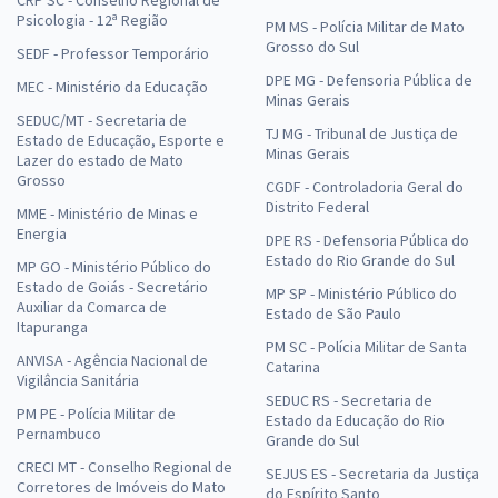
CRP SC - Conselho Regional de
Psicologia - 12ª Região
PM MS - Polícia Militar de Mato
Grosso do Sul
SEDF - Professor Temporário
DPE MG - Defensoria Pública de
MEC - Ministério da Educação
Minas Gerais
SEDUC/MT - Secretaria de
TJ MG - Tribunal de Justiça de
Estado de Educação, Esporte e
Minas Gerais
Lazer do estado de Mato
Grosso
CGDF - Controladoria Geral do
Distrito Federal
MME - Ministério de Minas e
Energia
DPE RS - Defensoria Pública do
Estado do Rio Grande do Sul
MP GO - Ministério Público do
Estado de Goiás - Secretário
MP SP - Ministério Público do
Auxiliar da Comarca de
Estado de São Paulo
Itapuranga
PM SC - Polícia Militar de Santa
ANVISA - Agência Nacional de
Catarina
Vigilância Sanitária
SEDUC RS - Secretaria de
PM PE - Polícia Militar de
Estado da Educação do Rio
Pernambuco
Grande do Sul
CRECI MT - Conselho Regional de
SEJUS ES - Secretaria da Justiça
Corretores de Imóveis do Mato
do Espírito Santo