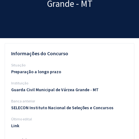
Grande - MT
Pós
Graduação
OAB
Mentorias
Informações do Concurso
Questões grátis
Situação
Preparação a longo prazo
Conteúdo gratuito
Instituição
Blog
Guarda Civil Municipal de Várzea Grande - MT
Aprovados
Banca anterior
SELECON Instituto Nacional de Seleções e Concursos
Atendimento
Último edital
Link