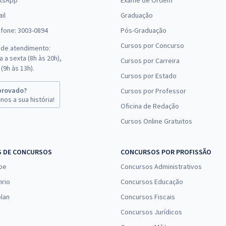
tsApp
Exame de Ordem
il
Graduação
efone: 3003-0894
Pós-Graduação
Cursos por Concurso
 de atendimento:
 a sexta (8h às 20h),
Cursos por Carreira
(9h às 13h).
Cursos por Estado
provado?
Cursos por Professor
nos a sua história!
Oficina de Redação
Cursos Online Gratuitos
S DE CONCURSOS
CONCURSOS POR PROFISSÃO
pe
Concursos Administrativos
nrio
Concursos Educação
lan
Concursos Fiscais
Concursos Jurídicos