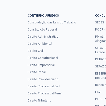
CONTEÚDO JURÍDICO
CONCU
Consolidação das Leis do Trabalho
SEDES
Constituição Federal
PC DF -
Direito Administrativo
PM AL - 
Alagoa
Direito Ambiental
SEFAZ C
Direito Civil
Estado
Direito Constitucional
PETRO
Direito Empresarial
SEFAZ 
Direito Penal
EBSERH 
Hospita
Direito Previdenciário
Banco d
Direito Processual Civil
IBGE
Direito Processual Penal
INSS - 
Direito Tributário