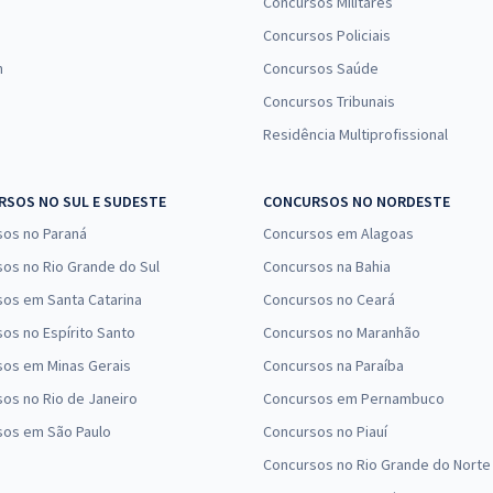
Concursos Militares
Concursos Policiais
n
Concursos Saúde
Concursos Tribunais
Residência Multiprofissional
SOS NO SUL E SUDESTE
CONCURSOS NO NORDESTE
sos no Paraná
Concursos em Alagoas
os no Rio Grande do Sul
Concursos na Bahia
os em Santa Catarina
Concursos no Ceará
os no Espírito Santo
Concursos no Maranhão
sos em Minas Gerais
Concursos na Paraíba
os no Rio de Janeiro
Concursos em Pernambuco
sos em São Paulo
Concursos no Piauí
Concursos no Rio Grande do Norte