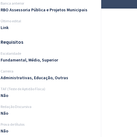
Banca anterior
RBO Assessoria Pública e Projetos Municipais
Último edital
Link
Requisitos
Escolaridade
Fundamental, Médio, Superior
Carreira
Administrativas, Educação, Outras
TAF (Teste de Aptidão Física)
Não
Redação Discursiva
Não
Prova de títulos
Não