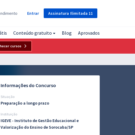
Assinatura
Ilimitada
11
endimento
Entrar
átis
Conteúdo gratuito
Blog
Aprovados
hecer cursos
Informações do Concurso
Situação
Preparação a longo prazo
Instituição
IGEVE - Instituto de Gestão Educacional e
Valorização do Ensino de Sorocaba/SP