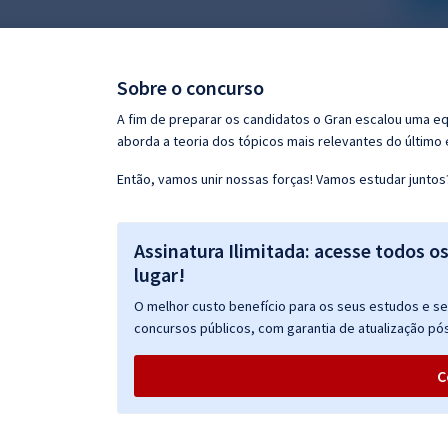
Pós
Graduação
Sobre o concurso
OAB
A fim de preparar os candidatos o Gran escalou uma e
aborda a teoria dos tópicos mais relevantes do último e
Mentorias
Então, vamos unir nossas forças! Vamos estudar juntos
Questões grátis
Assinatura Ilimitada: acesse todos o
Conteúdo gratuito
lugar!
Blog
O melhor custo benefício para os seus estudos e seu
Aprovados
concursos públicos, com garantia de atualização pós
C
Atendimento