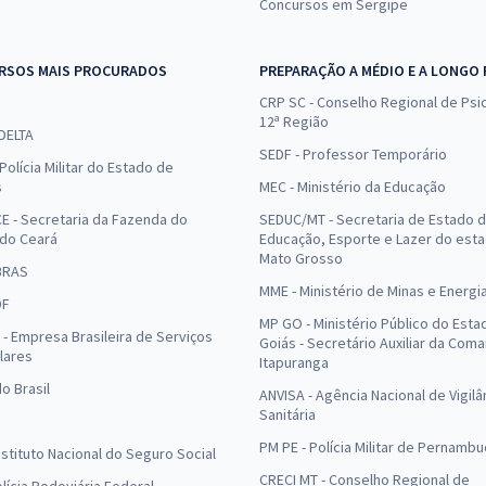
Concursos em Sergipe
RSOS MAIS PROCURADOS
PREPARAÇÃO A MÉDIO E A LONGO
CRP SC - Conselho Regional de Psic
12ª Região
 DELTA
SEDF - Professor Temporário
Polícia Militar do Estado de
s
MEC - Ministério da Educação
E - Secretaria da Fazenda do
SEDUC/MT - Secretaria de Estado 
 do Ceará
Educação, Esporte e Lazer do est
Mato Grosso
BRAS
MME - Ministério de Minas e Energi
DF
MP GO - Ministério Público do Esta
- Empresa Brasileira de Serviços
Goiás - Secretário Auxiliar da Com
lares
Itapuranga
o Brasil
ANVISA - Agência Nacional de Vigilâ
Sanitária
PM PE - Polícia Militar de Pernamb
Instituto Nacional do Seguro Social
CRECI MT - Conselho Regional de