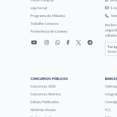
Como Comprar
Wha
Loja Social
E-ma
Programa de Afiliados
Tel
Trabalhe Conosco
Horário
segunda
Preferência de Cookies
sábado 
Foi a
Envie-
CONCURSOS PÚBLICOS
BANCA
Concursos 2026
Cebras
Concursos Abertos
Cesgra
Editais Publicados
Consulp
Histórias Visuais
FCC