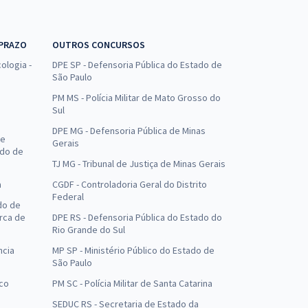
 PRAZO
OUTROS CONCURSOS
ologia -
DPE SP - Defensoria Pública do Estado de
São Paulo
PM MS - Polícia Militar de Mato Grosso do
Sul
DPE MG - Defensoria Pública de Minas
de
Gerais
ado de
TJ MG - Tribunal de Justiça de Minas Gerais
a
CGDF - Controladoria Geral do Distrito
Federal
do de
arca de
DPE RS - Defensoria Pública do Estado do
Rio Grande do Sul
ncia
MP SP - Ministério Público do Estado de
São Paulo
uco
PM SC - Polícia Militar de Santa Catarina
SEDUC RS - Secretaria de Estado da