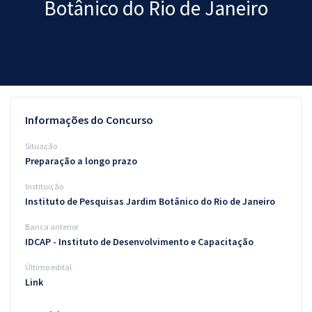
Botânico do Rio de Janeiro
Pós
Graduação
OAB
Mentorias
Informações do Concurso
Questões grátis
Situação
Preparação a longo prazo
Conteúdo gratuito
Instituição
Blog
Instituto de Pesquisas Jardim Botânico do Rio de Janeiro
Aprovados
Banca anterior
IDCAP - Instituto de Desenvolvimento e Capacitação
Atendimento
Último edital
Link