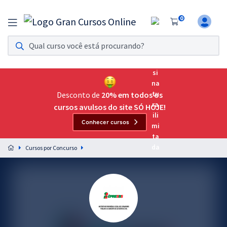
0
Assinatura Ilimitada 11
Acesso a todos os cursos. Teste grátis por 7 dias!
Assinatura OAB Até Passar
Acesso ilimitado a toda preparação para o Exame da
Desconto de
20% em todos os
Ordem, até você passar!
cursos avulsos do site SÓ HOJE!
Conhecer cursos
Residências Multiprofissionais
Preparação completa e intensiva para as principais
Cursos por Concurso
residências em saúde do Brasil
Concursos
Assinatura Ilimitada
Cursos 20% OFF