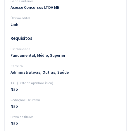
Banca anterior
Acesse Concursos LTDA ME
Último edital
Link
Requisitos
Escolaridade
Fundamental, Médio, Superior
Carreira
Administrativas, Outras, Saúde
TAF (Teste de Aptidão Física)
Não
Redação Discursiva
Não
Prova de títulos
Não