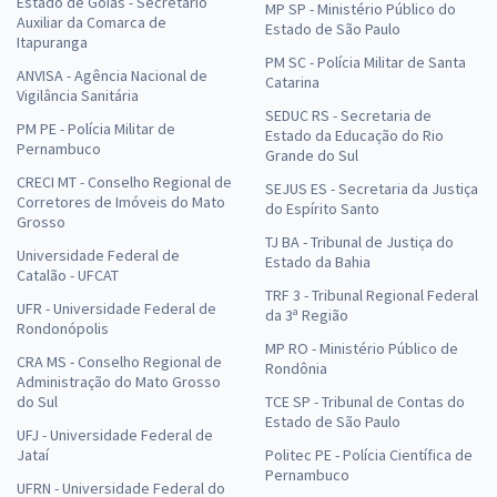
Estado de Goiás - Secretário
MP SP - Ministério Público do
Auxiliar da Comarca de
Estado de São Paulo
Itapuranga
PM SC - Polícia Militar de Santa
ANVISA - Agência Nacional de
Catarina
Vigilância Sanitária
SEDUC RS - Secretaria de
PM PE - Polícia Militar de
Estado da Educação do Rio
Pernambuco
Grande do Sul
CRECI MT - Conselho Regional de
SEJUS ES - Secretaria da Justiça
Corretores de Imóveis do Mato
do Espírito Santo
Grosso
TJ BA - Tribunal de Justiça do
Universidade Federal de
Estado da Bahia
Catalão - UFCAT
TRF 3 - Tribunal Regional Federal
UFR - Universidade Federal de
da 3ª Região
Rondonópolis
MP RO - Ministério Público de
CRA MS - Conselho Regional de
Rondônia
Administração do Mato Grosso
do Sul
TCE SP - Tribunal de Contas do
Estado de São Paulo
UFJ - Universidade Federal de
Jataí
Politec PE - Polícia Científica de
Pernambuco
UFRN - Universidade Federal do