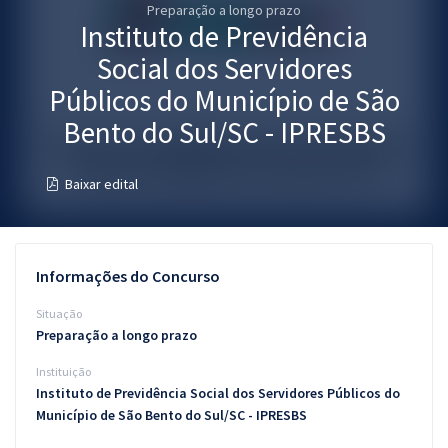
Preparação a longo prazo
Pós
Instituto de Previdência
Graduação
Social dos Servidores
Públicos do Município de São
OAB
Bento do Sul/SC - IPRESBS
Mentorias
Baixar edital
Questões grátis
Conteúdo gratuito
Informações do Concurso
Blog
Situação
Aprovados
Preparação a longo prazo
Instituição
Atendimento
Instituto de Previdência Social dos Servidores Públicos do
Município de São Bento do Sul/SC - IPRESBS