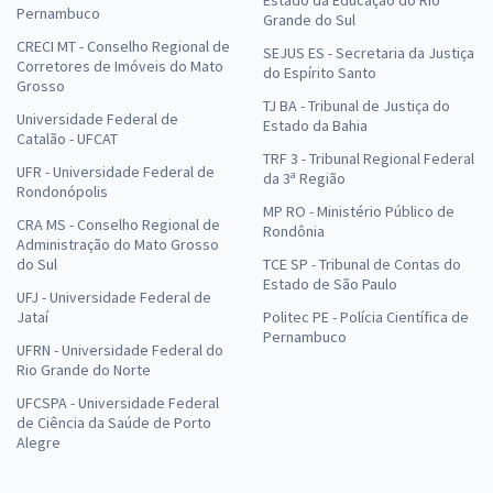
Estado da Educação do Rio
Pernambuco
Grande do Sul
CRECI MT - Conselho Regional de
SEJUS ES - Secretaria da Justiça
Corretores de Imóveis do Mato
do Espírito Santo
Grosso
TJ BA - Tribunal de Justiça do
Universidade Federal de
Estado da Bahia
Catalão - UFCAT
TRF 3 - Tribunal Regional Federal
UFR - Universidade Federal de
da 3ª Região
Rondonópolis
MP RO - Ministério Público de
CRA MS - Conselho Regional de
Rondônia
Administração do Mato Grosso
do Sul
TCE SP - Tribunal de Contas do
Estado de São Paulo
UFJ - Universidade Federal de
Jataí
Politec PE - Polícia Científica de
Pernambuco
UFRN - Universidade Federal do
Rio Grande do Norte
UFCSPA - Universidade Federal
de Ciência da Saúde de Porto
Alegre