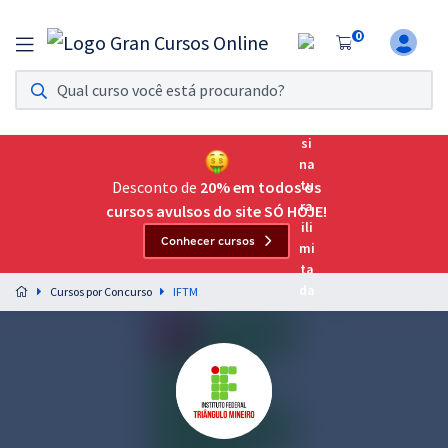
0
Assinatura Ilimitada 11
Acesso a todos os cursos. Teste grátis por 7 dias!
Assinatura OAB Até Passar
Acesso ilimitado a toda preparação para o Exame da
Desconto de
20% em todos os
Ordem, até você passar!
cursos avulsos do site SÓ HOJE!
Conhecer cursos
Residências Multiprofissionais
Preparação completa e intensiva para as principais
Cursos por Concurso
IFTM
residências em saúde do Brasil
Concursos
Assinatura Ilimitada
Cursos 20% OFF