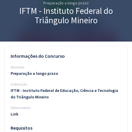
Preparação a longo prazo
Pós
IFTM - Instituto Federal do
Graduação
Triângulo Mineiro
OAB
Mentorias
Informações do Concurso
Questões grátis
Situação
Conteúdo gratuito
Preparação a longo prazo
Instituição
Blog
IFTM - Instituto Federal de Educação, Ciência e Tecnologia
Aprovados
do Triângulo Mineiro
Último edital
Atendimento
Link
Requisitos