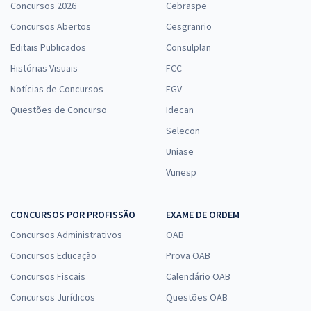
Concursos 2026
Cebraspe
Concursos Abertos
Cesgranrio
Editais Publicados
Consulplan
Histórias Visuais
FCC
Notícias de Concursos
FGV
Questões de Concurso
Idecan
Selecon
Uniase
Vunesp
CONCURSOS POR PROFISSÃO
EXAME DE ORDEM
Concursos Administrativos
OAB
Concursos Educação
Prova OAB
Concursos Fiscais
Calendário OAB
Concursos Jurídicos
Questões OAB