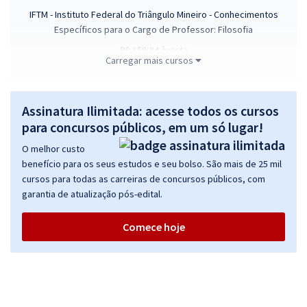
IFTM - Instituto Federal do Triângulo Mineiro - Conhecimentos
Específicos para o Cargo de Professor: Filosofia
R$ 159,84
à vista
Carregar mais cursos
13,32
R$
ou 12x de
Economize R$ 39,96 (-20%)
Comprar
Assinatura Ilimitada: acesse todos os cursos
para concursos públicos, em um só lugar!
O melhor custo
benefício para os seus estudos e seu bolso. São mais de 25 mil
IFTM - Instituto Federal do Triângulo Mineiro - Conhecimentos
cursos para todas as carreiras de concursos públicos, com
Específicos para o Cargo de Professor: Matemática
garantia de atualização pós-edital.
R$ 279,84
à vista
23,32
R$
ou 12x de
Comece hoje
Economize R$ 69,96 (-20%)
Comprar