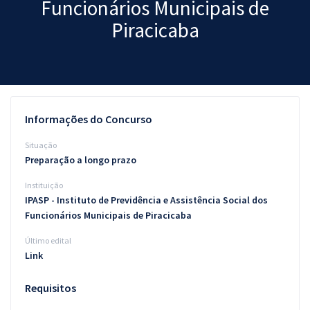
Funcionários Municipais de
Pós
Piracicaba
Graduação
OAB
Mentorias
Informações do Concurso
Questões grátis
Situação
Preparação a longo prazo
Conteúdo gratuito
Instituição
Blog
IPASP - Instituto de Previdência e Assistência Social dos
Funcionários Municipais de Piracicaba
Aprovados
Último edital
Link
Atendimento
Requisitos