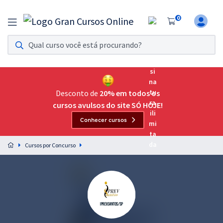
0
Assinatura Ilimitada 11
Acesso a todos os cursos. Teste grátis por 7 dias!
Assinatura OAB Até Passar
Acesso ilimitado a toda preparação para o Exame da
Desconto de
20% em todos os
Ordem, até você passar!
cursos avulsos do site SÓ HOJE!
Conhecer cursos
Residências Multiprofissionais
Preparação completa e intensiva para as principais
Cursos por Concurso
residências em saúde do Brasil
Concursos
Assinatura Ilimitada
Cursos 20% OFF