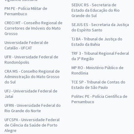
SEDUC RS - Secretaria de
PM PE - Polícia Militar de
Estado da Educação do Rio
Pernambuco
Grande do Sul
CRECI MT - Conselho Regional de
SEJUS ES - Secretaria da Justiça
Corretores de Imóveis do Mato
do Espírito Santo
Grosso
TJ BA - Tribunal de Justiça do
Universidade Federal de
Estado da Bahia
Catalão - UFCAT
TRF 3 - Tribunal Regional Federal
UFR - Universidade Federal de
da 3ª Região
Rondonópolis
MP RO - Ministério Público de
CRA MS - Conselho Regional de
Rondônia
Administração do Mato Grosso
do Sul
TCE SP - Tribunal de Contas do
Estado de São Paulo
UFJ - Universidade Federal de
Jataí
Politec PE - Polícia Científica de
Pernambuco
UFRN - Universidade Federal do
Rio Grande do Norte
UFCSPA - Universidade Federal
de Ciência da Saúde de Porto
Alegre