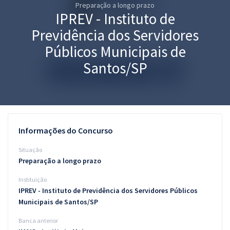
Preparação a longo prazo
Pós
IPREV - Instituto de
Graduação
Previdência dos Servidores
Públicos Municipais de
OAB
Santos/SP
Mentorias
Questões grátis
Conteúdo gratuito
Informações do Concurso
Blog
Situação
Preparação a longo prazo
Aprovados
Instituição
IPREV - Instituto de Previdência dos Servidores Públicos
Atendimento
Municipais de Santos/SP
Banca anterior