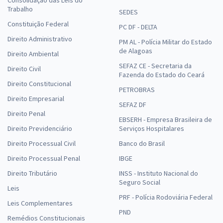
Consolidação das Leis do
Trabalho
SEDES
Constituição Federal
PC DF - DELTA
Direito Administrativo
PM AL - Polícia Militar do Estado
de Alagoas
Direito Ambiental
SEFAZ CE - Secretaria da
Direito Civil
Fazenda do Estado do Ceará
Direito Constitucional
PETROBRAS
Direito Empresarial
SEFAZ DF
Direito Penal
EBSERH - Empresa Brasileira de
Direito Previdenciário
Serviços Hospitalares
Direito Processual Civil
Banco do Brasil
Direito Processual Penal
IBGE
Direito Tributário
INSS - Instituto Nacional do
Seguro Social
Leis
PRF - Polícia Rodoviária Federal
Leis Complementares
PND
Remédios Constitucionais