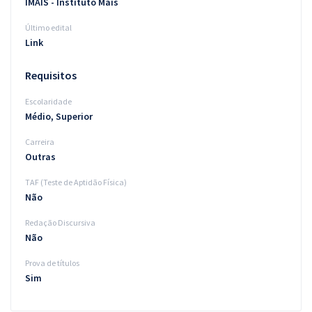
IMAIS - Instituto Mais
Último edital
Link
Requisitos
Escolaridade
Médio, Superior
Carreira
Outras
TAF (Teste de Aptidão Física)
Não
Redação Discursiva
Não
Prova de títulos
Sim